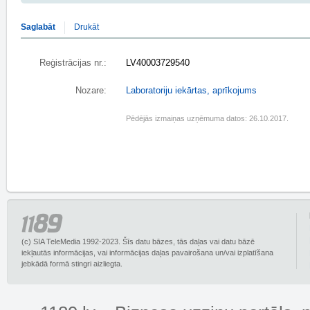
Saglabāt
Drukāt
Reģistrācijas nr.:
LV40003729540
Nozare:
Laboratoriju iekārtas, aprīkojums
Pēdējās izmaiņas uzņēmuma datos: 26.10.2017.
(c) SIA TeleMedia 1992-2023. Šīs datu bāzes, tās daļas vai datu bāzē
iekļautās informācijas, vai informācijas daļas pavairošana un/vai izplatīšana
jebkādā formā stingri aizliegta.