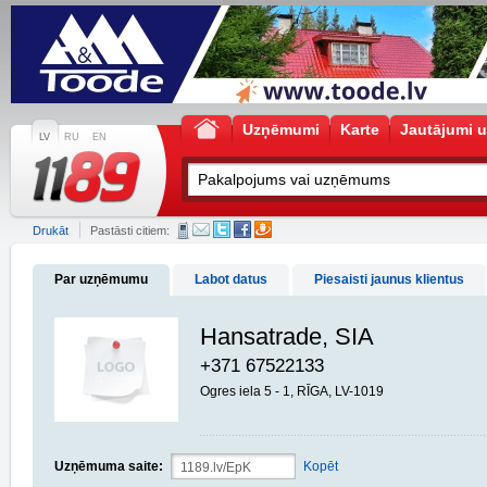
Uzņēmumi
Karte
Jautājumi u
LV
RU
EN
Drukāt
Pastāsti citiem:
Par uzņēmumu
Labot datus
Piesaisti jaunus klientus
Hansatrade, SIA
+371 67522133
Ogres iela 5 - 1, RĪGA, LV-1019
Uzņēmuma saite:
Kopēt