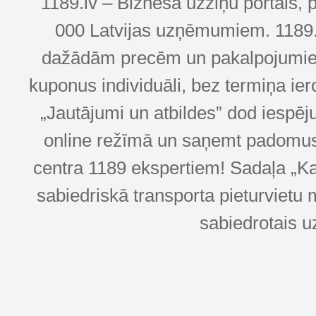
1189.lv – Biznesa uzziņu portāls, 
000 Latvijas uzņēmumiem. 1189.lv
dažādām precēm un pakalpojumiem! 
kuponus individuāli, bez termiņa ie
„Jautājumi un atbildes” dod iespēj
online režīmā un saņemt padomus u
centra 1189 ekspertiem! Sadaļa „Kar
sabiedriskā transporta pieturvietu 
sabiedrotais u