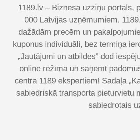
1189.lv – Biznesa uzziņu portāls, 
000 Latvijas uzņēmumiem. 1189.lv
dažādām precēm un pakalpojumiem! 
kuponus individuāli, bez termiņa ie
„Jautājumi un atbildes” dod iespēj
online režīmā un saņemt padomus u
centra 1189 ekspertiem! Sadaļa „Kar
sabiedriskā transporta pieturvietu 
sabiedrotais u