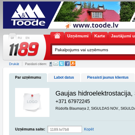
Uzņēmumi
Karte
Jautājumi u
LV
RU
EN
Drukāt
Pastāsti citiem:
Par uzņēmumu
Labot datus
Piesaisti jaunus klientus
Gaujas hidroelektrostacija,
+371 67972245
Rūdolfa Blaumaņa 2, SIGULDAS NOV., SIGULDA
Uzņēmuma saite:
Kopēt