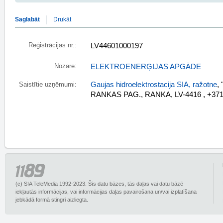
Saglabāt
Drukāt
Reģistrācijas nr.:
LV44601000197
Nozare:
ELEKTROENERĢIJAS APGĀDE
Gaujas hidroelektrostacija SIA, ražotne
,
Saistītie uzņēmumi:
RANKAS PAG., RANKA, LV-4416 , +371
(c) SIA TeleMedia 1992-2023. Šīs datu bāzes, tās daļas vai datu bāzē
iekļautās informācijas, vai informācijas daļas pavairošana un/vai izplatīšana
jebkādā formā stingri aizliegta.