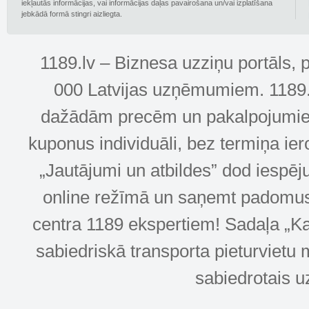
iekļautās informācijas, vai informācijas daļas pavairošana un/vai izplatīšana
jebkādā formā stingri aizliegta.
1189.lv – Biznesa uzziņu portāls, 
000 Latvijas uzņēmumiem. 1189.lv
dažādām precēm un pakalpojumiem! 
kuponus individuāli, bez termiņa ie
„Jautājumi un atbildes” dod iespēj
online režīmā un saņemt padomus u
centra 1189 ekspertiem! Sadaļa „Kar
sabiedriskā transporta pieturvietu 
sabiedrotais u