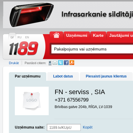
Uzņēmumi
Karte
Jautājumi u
LV
RU
EN
Drukāt
Pastāsti citiem:
Par uzņēmumu
Labot datus
Piesaisti jaunus klientus
FN - serviss , SIA
+371 67556799
Brīvības gatve 204b, RĪGA, LV-1039
Uzņēmuma saite:
Kopēt