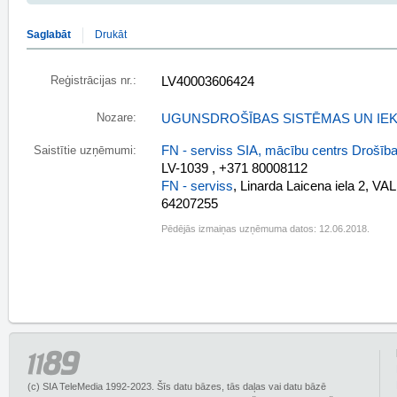
Saglabāt
Drukāt
Reģistrācijas nr.:
LV40003606424
Nozare:
UGUNSDROŠĪBAS SISTĒMAS UN IE
FN - serviss SIA, mācību centrs Drošīb
Saistītie uzņēmumi:
LV-1039 , +371 80008112
FN - serviss
, Linarda Laicena iela 2, V
64207255
Pēdējās izmaiņas uzņēmuma datos: 12.06.2018.
(c) SIA TeleMedia 1992-2023. Šīs datu bāzes, tās daļas vai datu bāzē