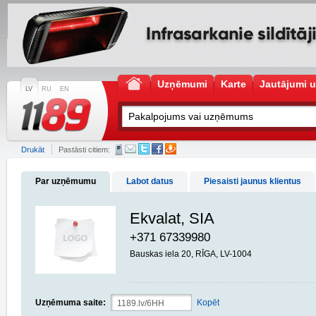
Uzņēmumi
Karte
Jautājumi u
LV
RU
EN
Drukāt
Pastāsti citiem:
Par uzņēmumu
Labot datus
Piesaisti jaunus klientus
Ekvalat, SIA
+371 67339980
Bauskas iela 20, RĪGA, LV-1004
Uzņēmuma saite:
Kopēt