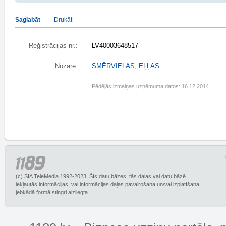
Saglabāt
Drukāt
Reģistrācijas nr.:
LV40003648517
Nozare:
SMĒRVIELAS, EĻĻAS
Pēdējās izmaiņas uzņēmuma datos: 16.12.2014.
(c) SIA TeleMedia 1992-2023. Šīs datu bāzes, tās daļas vai datu bāzē
iekļautās informācijas, vai informācijas daļas pavairošana un/vai izplatīšana
jebkādā formā stingri aizliegta.