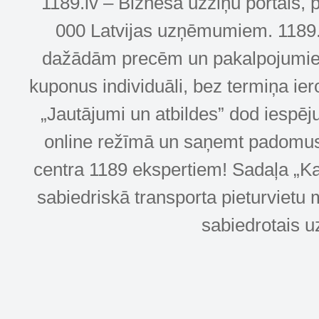
1189.lv – Biznesa uzziņu portāls, 
000 Latvijas uzņēmumiem. 1189.lv
dažādām precēm un pakalpojumiem! 
kuponus individuāli, bez termiņa ie
„Jautājumi un atbildes” dod iespēj
online režīmā un saņemt padomus u
centra 1189 ekspertiem! Sadaļa „Kar
sabiedriskā transporta pieturvietu 
sabiedrotais u