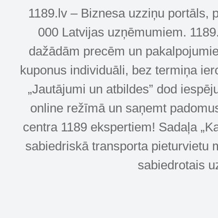
1189.lv – Biznesa uzziņu portāls, 
000 Latvijas uzņēmumiem. 1189.lv
dažādām precēm un pakalpojumiem! 
kuponus individuāli, bez termiņa ie
„Jautājumi un atbildes” dod iespēj
online režīmā un saņemt padomus u
centra 1189 ekspertiem! Sadaļa „Kar
sabiedriskā transporta pieturvietu 
sabiedrotais u