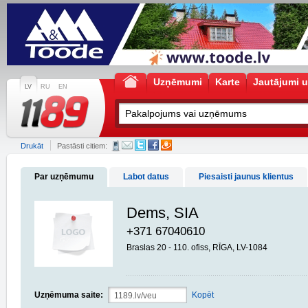
Uzņēmumi
Karte
Jautājumi u
LV
RU
EN
Drukāt
Pastāsti citiem:
Par uzņēmumu
Labot datus
Piesaisti jaunus klientus
Dems, SIA
+371 67040610
Braslas 20 - 110. ofiss, RĪGA, LV-1084
Uzņēmuma saite:
Kopēt