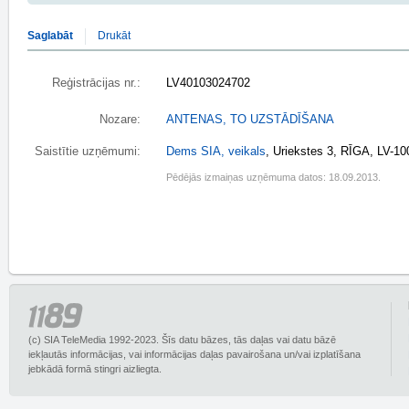
Saglabāt
Drukāt
Reģistrācijas nr.:
LV40103024702
Nozare:
ANTENAS, TO UZSTĀDĪŠANA
Saistītie uzņēmumi:
Dems SIA, veikals
, Uriekstes 3, RĪGA, LV-1
Pēdējās izmaiņas uzņēmuma datos: 18.09.2013.
(c) SIA TeleMedia 1992-2023. Šīs datu bāzes, tās daļas vai datu bāzē
iekļautās informācijas, vai informācijas daļas pavairošana un/vai izplatīšana
jebkādā formā stingri aizliegta.