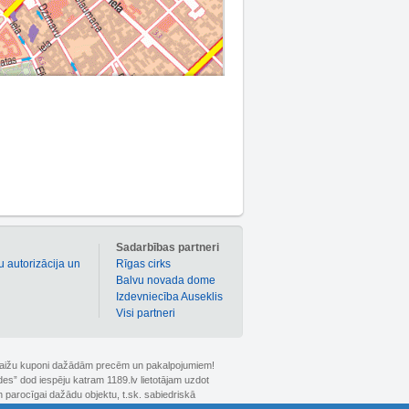
m
Sadarbības partneri
u autorizācija un
Rīgas cirks
Balvu novada dome
Izdevniecība Auseklis
Visi partneri
 atlaižu kuponi dažādām precēm un pakalpojumiem!
ldes” dod iespēju katram 1189.lv lietotājam uzdot
 parocīgai dažādu objektu, t.sk. sabiedriskā