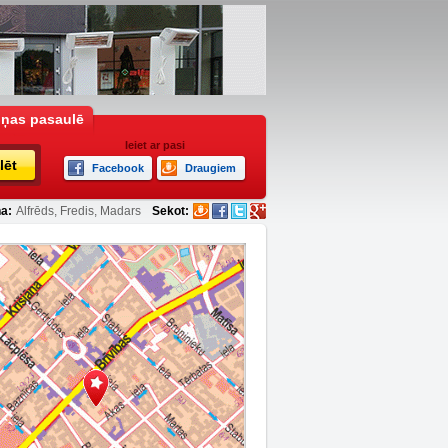
iņas pasaulē
Ieiet ar pasi
lēt
Facebook
Draugiem
a:
Alfrēds, Fredis, Madars
Sekot: