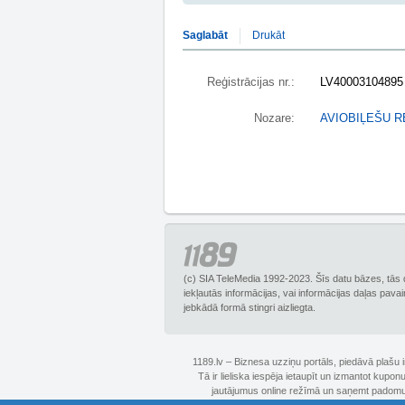
Saglabāt
Drukāt
Reģistrācijas nr.:
LV40003104895
Nozare:
AVIOBIĻEŠU 
(c) SIA TeleMedia 1992-2023. Šīs datu bāzes, tās 
iekļautās informācijas, vai informācijas daļas pava
jebkādā formā stingri aizliegta.
1189.lv – Biznesa uzziņu portāls, piedāvā plašu
Tā ir lieliska iespēja ietaupīt un izmantot kupo
jautājumus online režīmā un saņemt padomus 