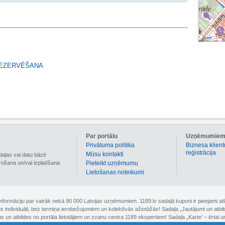
REZERVĒŠANA
Par portālu
Uzņēmumie
Privātuma politika
Biznesa klient
reģistrācija
Mūsu kontakti
daļas vai datu bāzē
irošana un/vai izplatīšana
Pieteikt uzņēmumu
Lietošanas noteikumi
 informāciju par vairāk nekā 90 000 Latvijas uzņēmumiem. 1189.lv sadaļā kuponi ir pieejami
nus individuāli, bez termiņa ierobežojumiem un kolektīvās ažiotāžās! Sadaļa „Jautājumi un atbi
un atbildes no portāla lietotājiem un zvanu centra 1189 ekspertiem! Sadaļa „Karte’ – ērtai un