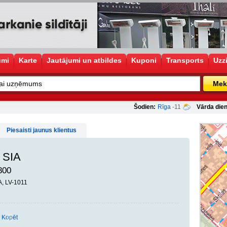
umi
Karte
Jautājumi un atbildes
Kuponi
Transports
Uzz
Mek
Šodien:
Rīga
-11
Vārda dien
Piesaisti jaunus klientus
, SIA
800
A, LV-1011
Kopēt