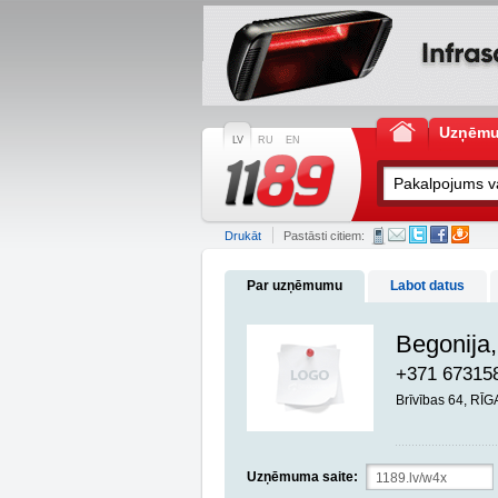
Uzņēm
LV
RU
EN
Drukāt
Pastāsti citiem:
Par uzņēmumu
Labot datus
Begonija
+371 67315
Brīvības 64, RĪG
Uzņēmuma saite: