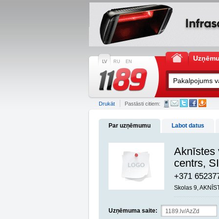
Uzņēm
LV
RU
EN
Drukāt
Pastāsti citiem:
Par uzņēmumu
Labot datus
Aknīstes 
centrs, S
+371 65237
Skolas 9, AKNĪS
Uzņēmuma saite: