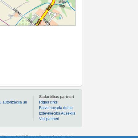
m
Sadarbības partneri
u autorizācija un
Rīgas cirks
Balvu novada dome
Izdevniecība Auseklis
Visi partneri
 atlaižu kuponi dažādām precēm un pakalpojumiem!