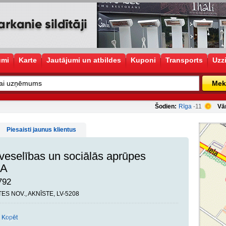
umi
Karte
Jautājumi un atbildes
Kuponi
Transports
Uzz
Mek
Šodien:
Rīga
-11
Vā
Piesaisti jaunus klientus
veselības un sociālās aprūpes
IA
792
TES NOV., AKNĪSTE, LV-5208
Kopēt