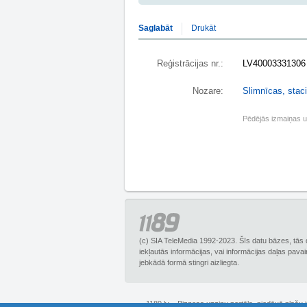
Saglabāt
Drukāt
Reģistrācijas nr.:
LV40003331306
Nozare:
Slimnīcas, stac
Pēdējās izmaiņas 
(c) SIA TeleMedia 1992-2023. Šīs datu bāzes, tās 
iekļautās informācijas, vai informācijas daļas pava
jebkādā formā stingri aizliegta.
1189.lv – Biznesa uzziņu portāls, piedāvā plašu