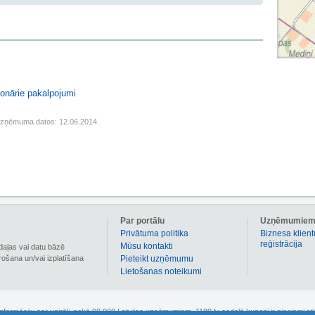
ionārie pakalpojumi
uzņēmuma datos: 12.06.2014.
Par portālu
Uzņēmumie
Privātuma politika
Biznesa klient
reģistrācija
Mūsu kontakti
daļas vai datu bāzē
irošana un/vai izplatīšana
Pieteikt uzņēmumu
Lietošanas noteikumi
 informāciju par vairāk nekā 90 000 Latvijas uzņēmumiem. 1189.lv sadaļā kuponi ir pieejami