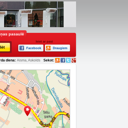
iņas pasaulē
Ieiet ar pasi
lēt
Facebook
Draugiem
rda diena:
Aisma, Askolds
Sekot: