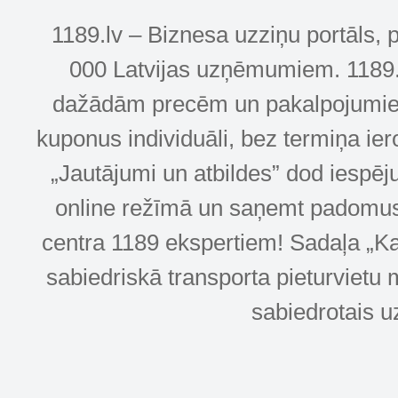
1189.lv – Biznesa uzziņu portāls, 
000 Latvijas uzņēmumiem. 1189.lv
dažādām precēm un pakalpojumiem! 
kuponus individuāli, bez termiņa ie
„Jautājumi un atbildes” dod iespēj
online režīmā un saņemt padomus u
centra 1189 ekspertiem! Sadaļa „Kar
sabiedriskā transporta pieturvietu 
sabiedrotais u