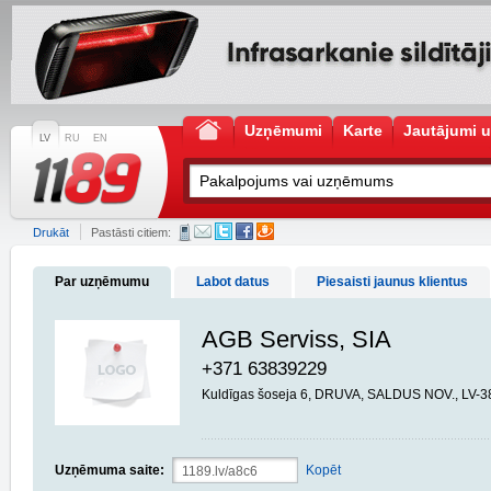
Uzņēmumi
Karte
Jautājumi u
LV
RU
EN
Drukāt
Pastāsti citiem:
Par uzņēmumu
Labot datus
Piesaisti jaunus klientus
AGB Serviss, SIA
+371 63839229
Kuldīgas šoseja 6, DRUVA, SALDUS NOV., LV-3
Uzņēmuma saite:
Kopēt