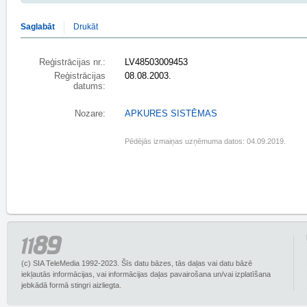
Saglabāt
Drukāt
Reģistrācijas nr.:
LV48503009453
Reģistrācijas
08.08.2003.
datums:
Nozare:
APKURES SISTĒMAS
Pēdējās izmaiņas uzņēmuma datos: 04.09.2019.
(c) SIA TeleMedia 1992-2023. Šīs datu bāzes, tās daļas vai datu bāzē
iekļautās informācijas, vai informācijas daļas pavairošana un/vai izplatīšana
jebkādā formā stingri aizliegta.