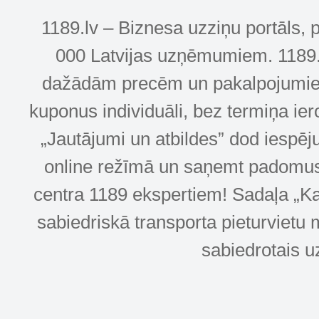
1189.lv – Biznesa uzziņu portāls, 
000 Latvijas uzņēmumiem. 1189.lv
dažādām precēm un pakalpojumiem! 
kuponus individuāli, bez termiņa ie
„Jautājumi un atbildes” dod iespēj
online režīmā un saņemt padomus u
centra 1189 ekspertiem! Sadaļa „Kar
sabiedriskā transporta pieturvietu 
sabiedrotais u