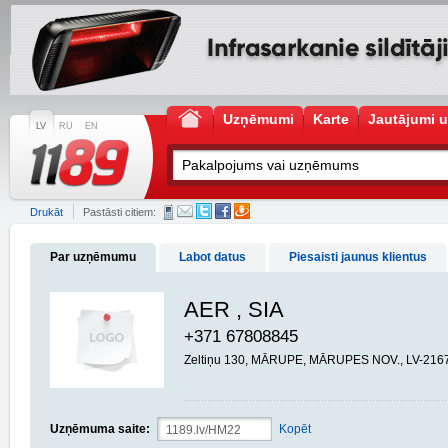
Uzņēmumi
Karte
Jautājumi u
LV
RU
EN
Drukāt
Pastāsti citiem:
Par uzņēmumu
Labot datus
Piesaisti jaunus klientus
AER , SIA
+371 67808845
Zeltiņu 130, MĀRUPE, MĀRUPES NOV., LV-216
Uzņēmuma saite:
Kopēt