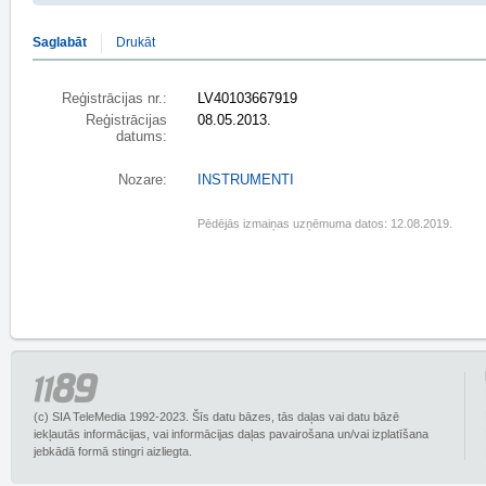
Saglabāt
Drukāt
Reģistrācijas nr.:
LV40103667919
Reģistrācijas
08.05.2013.
datums:
Nozare:
INSTRUMENTI
Pēdējās izmaiņas uzņēmuma datos: 12.08.2019.
(c) SIA TeleMedia 1992-2023. Šīs datu bāzes, tās daļas vai datu bāzē
iekļautās informācijas, vai informācijas daļas pavairošana un/vai izplatīšana
jebkādā formā stingri aizliegta.