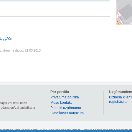
 EĻĻAS
uzņēmuma datos: 21.03.2013.
Par portālu
Uzņēmumie
Privātuma politika
Biznesa klient
reģistrācija
Mūsu kontakti
daļas vai datu bāzē
irošana un/vai izplatīšana
Pieteikt uzņēmumu
Lietošanas noteikumi
 informāciju par vairāk nekā 90 000 Latvijas uzņēmumiem. 1189.lv sadaļā kuponi ir pieejami