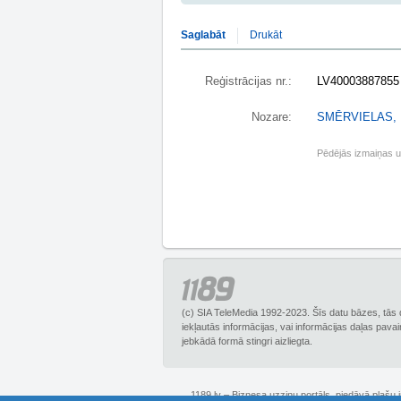
Saglabāt
Drukāt
Reģistrācijas nr.:
LV40003887855
Nozare:
SMĒRVIELAS,
Pēdējās izmaiņas 
(c) SIA TeleMedia 1992-2023. Šīs datu bāzes, tās 
iekļautās informācijas, vai informācijas daļas pava
jebkādā formā stingri aizliegta.
1189.lv – Biznesa uzziņu portāls, piedāvā plašu