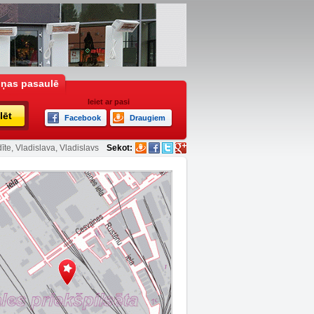
iņas pasaulē
Ieiet ar pasi
lēt
Facebook
Draugiem
īte, Vladislava, Vladislavs
Sekot: