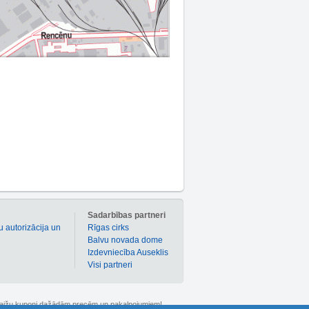
m
Sadarbības partneri
u autorizācija un
Rīgas cirks
Balvu novada dome
Izdevniecība Auseklis
Visi partneri
 atlaižu kuponi dažādām precēm un pakalpojumiem!