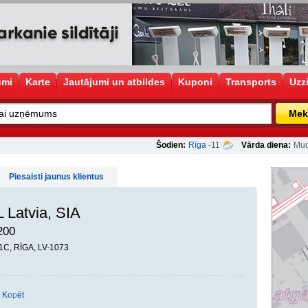
umi
Karte
Jautājumi un atbildes
Kuponi
Transports
Uzz
Mek
Šodien:
Rīga
-11
Vārda diena:
Mud
Piesaisti jaunus klientus
Latvia, SIA
200
11C, RĪGA, LV-1073
Kopēt