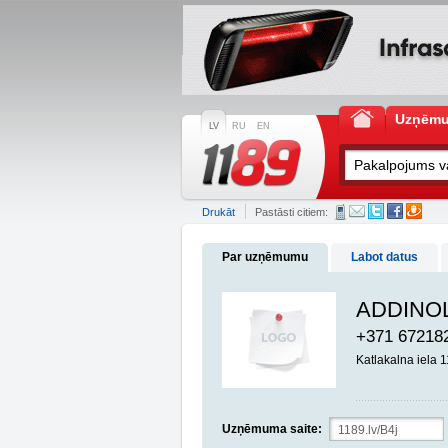
Uzņēm
LV
RU
EN
Drukāt
Pastāsti citiem:
Par uzņēmumu
Labot datus
ADDINOL 
+371 67218
Katlakalna iela 
Uzņēmuma saite: