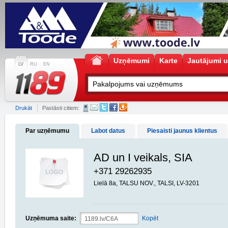
Uzņēmumi
Karte
Jautājumi u
LV
RU
EN
Drukāt
Pastāsti citiem:
Par uzņēmumu
Labot datus
Piesaisti jaunus klientus
AD un I veikals, SIA
+371 29262935
Lielā 8a, TALSU NOV., TALSI, LV-3201
Uzņēmuma saite:
Kopēt