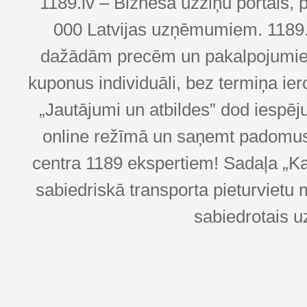
1189.lv – Biznesa uzziņu portāls, 
000 Latvijas uzņēmumiem. 1189.lv
dažādām precēm un pakalpojumiem! 
kuponus individuāli, bez termiņa ie
„Jautājumi un atbildes” dod iespēj
online režīmā un saņemt padomus u
centra 1189 ekspertiem! Sadaļa „Kar
sabiedriskā transporta pieturvietu 
sabiedrotais u