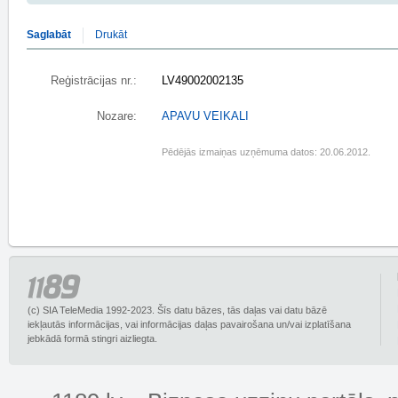
Saglabāt
Drukāt
Reģistrācijas nr.:
LV49002002135
Nozare:
APAVU VEIKALI
Pēdējās izmaiņas uzņēmuma datos: 20.06.2012.
(c) SIA TeleMedia 1992-2023. Šīs datu bāzes, tās daļas vai datu bāzē
iekļautās informācijas, vai informācijas daļas pavairošana un/vai izplatīšana
jebkādā formā stingri aizliegta.