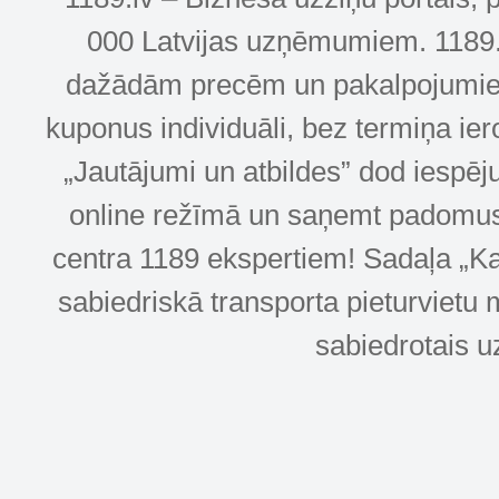
000 Latvijas uzņēmumiem. 1189.lv
dažādām precēm un pakalpojumiem! 
kuponus individuāli, bez termiņa ie
„Jautājumi un atbildes” dod iespēj
online režīmā un saņemt padomus u
centra 1189 ekspertiem! Sadaļa „Kar
sabiedriskā transporta pieturvietu 
sabiedrotais u