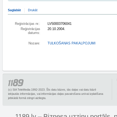
Saglabāt
Drukāt
Reģistrācijas nr.:
LV50003706041
Reģistrācijas
20.10.2004.
datums:
Nozare:
TULKOŠANAS PAKALPOJUMI
(c) SIA TeleMedia 1992-2023. Šīs datu bāzes, tās daļas vai datu bāzē
iekļautās informācijas, vai informācijas daļas pavairošana un/vai izplatīšana
jebkādā formā stingri aizliegta.
1189.lv – Biznesa uzziņu portāls, 