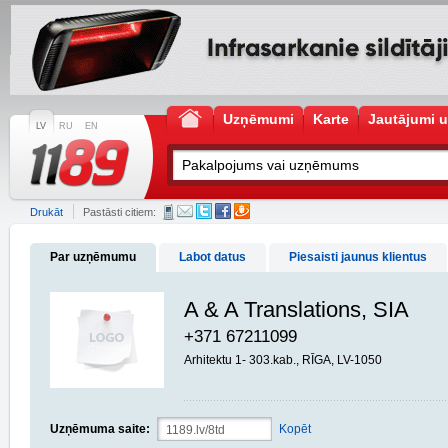
Uzņēmumi
Karte
Jautājumi u
LV
RU
EN
Drukāt
Pastāsti citiem:
Par uzņēmumu
Labot datus
Piesaisti jaunus klientus
A & A Translations, SIA
+371 67211099
Arhitektu 1- 303.kab., RĪGA, LV-1050
Uzņēmuma saite:
Kopēt