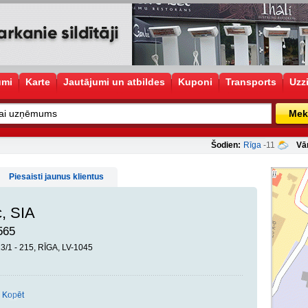
umi
Karte
Jautājumi un atbildes
Kuponi
Transports
Uzz
Mek
Šodien:
Rīga
-11
Vā
Piesaisti jaunus klientus
c, SIA
565
3/1 - 215, RĪGA, LV-1045
Kopēt