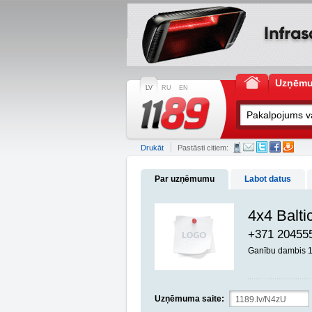
Uzņēm
LV
RU
EN
Drukāt
Pastāsti citiem:
Par uzņēmumu
Labot datus
4x4 Balti
+371 20455
Ganību dambis 1
Uzņēmuma saite: