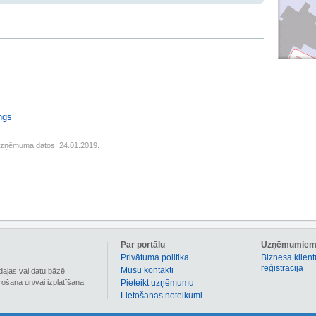
ngs
uzņēmuma datos: 24.01.2019.
Par portālu
Uzņēmumie
Privātuma politika
Biznesa klient
reģistrācija
Mūsu kontakti
daļas vai datu bāzē
irošana un/vai izplatīšana
Pieteikt uzņēmumu
Lietošanas noteikumi