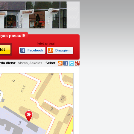
iņas pasaulē
Ieiet ar pasi
lēt
Facebook
Draugiem
rda diena:
Aisma, Askolds
Sekot: