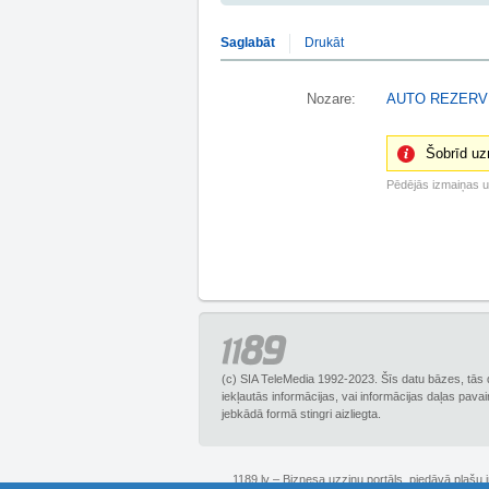
Saglabāt
Drukāt
Nozare:
AUTO REZERV
Šobrīd uz
Pēdējās izmaiņas 
(c) SIA TeleMedia 1992-2023. Šīs datu bāzes, tās 
iekļautās informācijas, vai informācijas daļas pava
jebkādā formā stingri aizliegta.
1189.lv – Biznesa uzziņu portāls, piedāvā plašu