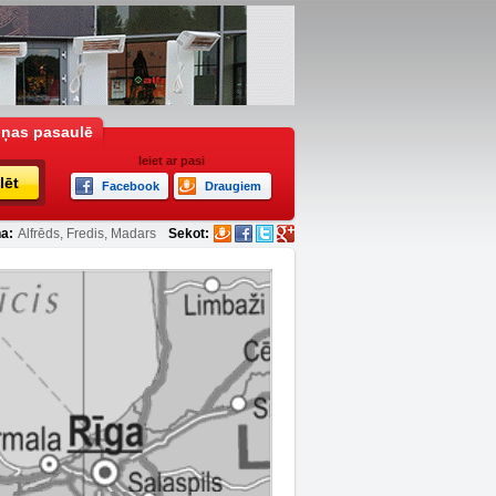
iņas pasaulē
Ieiet ar pasi
lēt
Facebook
Draugiem
a:
Alfrēds, Fredis, Madars
Sekot: