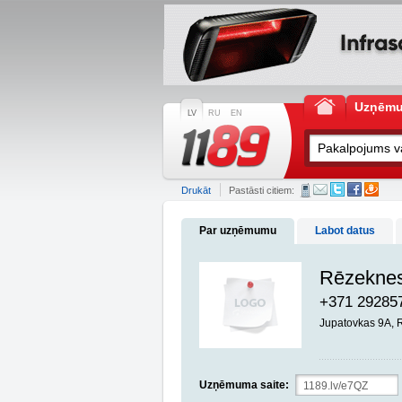
Uzņēm
LV
RU
EN
Drukāt
Pastāsti citiem:
Par uzņēmumu
Labot datus
Rēzeknes
+371 29285
Jupatovkas 9A,
Uzņēmuma saite: