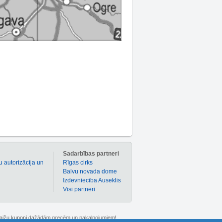
m
Sadarbības partneri
u autorizācija un
Rīgas cirks
Balvu novada dome
Izdevniecība Auseklis
Visi partneri
 atlaižu kuponi dažādām precēm un pakalpojumiem!