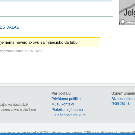
ES DAĻAS
ņēmums neveic aktīvu saimniecisko darbību
uzņēmuma datos: 07.07.2020.
Par portālu
Uzņēmumie
Privātuma politika
Biznesa klient
reģistrācija
Mūsu kontakti
daļas vai datu bāzē
irošana un/vai izplatīšana
Pieteikt uzņēmumu
Lietošanas noteikumi
 informāciju par vairāk nekā 90 000 Latvijas uzņēmumiem. 1189.lv sadaļā kuponi ir pieejami