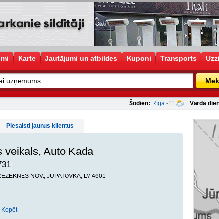
umi
Karte
Jautājumi un atbildes
Kuponi
Transports
Uzz
Mek
Šodien:
Rīga
-11
Vārda dien
Piesaisti jaunus klientus
 veikals, Auto Kada
731
 RĒZEKNES NOV., JUPATOVKA, LV-4601
Kopēt