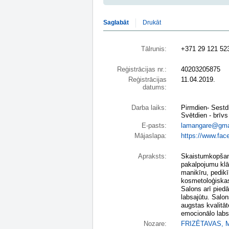
Saglabāt
Drukāt
Tālrunis:
+371 29 121 52
Reģistrācijas nr.:
40203205875
Reģistrācijas
11.04.2019.
datums:
Darba laiks:
Pirmdien- Sestd
Svētdien - brīvs
E-pasts:
lamangare@gma
Mājaslapa:
https://www.fa
Apraksts:
Skaistumkopšan
pakalpojumu klā
manikīru, pedik
kosmetoloģiskas
Salons arī pied
labsajūtu. Salon
augstas kvalitāt
emocionālo labs
Nozare:
FRIZĒTAVAS
,