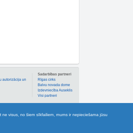
m
Sadarbības partneri
u autorizācija un
Rīgas cirks
Balvu novada dome
Izdevniecība Auseklis
Visi partneri
 atlaižu kuponi dažādām precēm un pakalpojumiem!
t ne visus, no šiem sīkfailiem, mums ir nepieciešama jūsu
ldes” dod iespēju katram 1189.lv lietotājam uzdot
 parocīgai dažādu objektu, t.sk. sabiedriskā
s jomā!