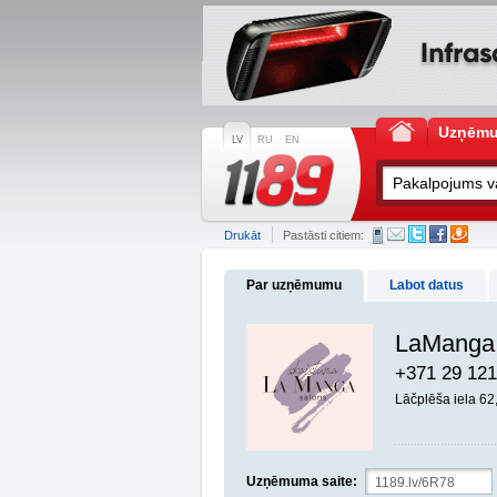
Uzņēm
LV
RU
EN
Drukāt
Pastāsti citiem:
Par uzņēmumu
Labot datus
LaManga 
+371 29 121
Lāčplēša iela 62
Uzņēmuma saite: