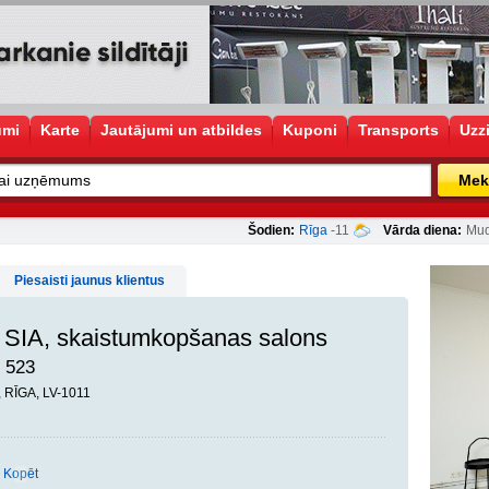
umi
Karte
Jautājumi un atbildes
Kuponi
Transports
Uzz
Mek
Šodien:
Rīga
-11
Vārda diena:
Mud
Piesaisti jaunus klientus
SIA, skaistumkopšanas salons
 523
, RĪGA, LV-1011
Kopēt