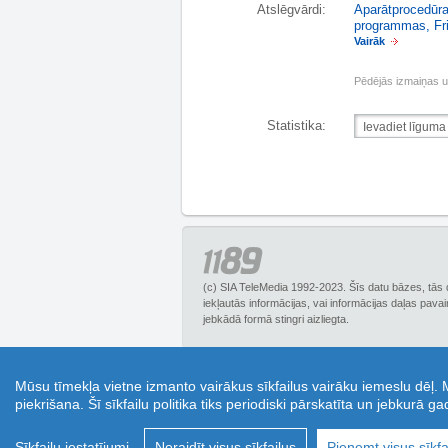
Atslēgvārdi:
Aparātprocedūr
programmas
,
Fr
Vairāk
Pēdējās izmaiņas 
Statistika:
(c) SIA TeleMedia 1992-2023. Šīs datu bāzes, tās 
iekļautās informācijas, vai informācijas daļas pava
jebkādā formā stingri aizliegta.
1189.lv – Biznesa uzziņu portāls, piedāvā plašu
Mūsu tīmekļa vietne izmanto vairākus sīkfailus vairāku iemeslu dēļ.
Tā ir lieliska iespēja ietaupīt un izmantot kupo
piekrišana. Šī sīkfailu politika tiks periodiski pārskatīta un jebkurā g
jautājumus online režīmā un saņemt padomus 
transp
Sīkfailu iestatījumi
Noraidīt visus sīkfailus
Pieņemt visus sīkfa