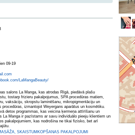
3
ien 09-19
il.com
cebook.com/LaMangaBeauty/
as salons La Manga, kas atrodas Rīgā, piedāvā plašu
stu, tostarp frizieru pakalpojumus, SPA procedūras matiem,
īru, vaksāciju, skropstu laminēšanu, mikropigmentāciju un
 procedūras, izmantojot Weyergans aparātus un kosmētiku.
āvā detox programmas, kas veicina ķermeņa attīrīšanu un
s La Manga ir pazīstams ar savu individuālo pieeju klientiem un
es pakalpojumiem, kas nodrošina ne tikai fizisko, bet arī
ajūtu.
MASĀŽA
,
SKAISTUMKOPŠANAS PAKALPOJUMI