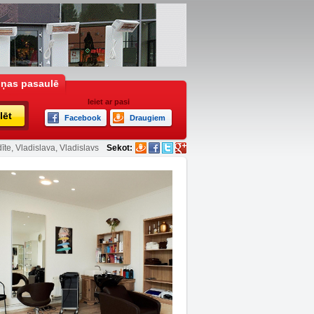
iņas pasaulē
Ieiet ar pasi
lēt
Facebook
Draugiem
īte, Vladislava, Vladislavs
Sekot: