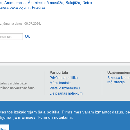
as
,
Aromterapija
,
Ārstnieciskā masāža
,
Balajāža
,
Detox
iziera pakalpojumi
,
Frizūras
uzņēmuma datos: 09.07.2026.
Ok
Par portālu
Uzņēmumie
Privātuma politika
Biznesa klient
reģistrācija
Mūsu kontakti
daļas vai datu bāzē
irošana un/vai izplatīšana
Pieteikt uzņēmumu
Lietošanas noteikumi
 informāciju par vairāk nekā 90 000 Latvijas uzņēmumiem. 1189.lv sadaļā kuponi ir pieejami
 Mēs tos izskaidrojam šajā politikā. Pirms mēs varam izmantot dažus, be
nus individuāli, bez termiņa ierobežojumiem un kolektīvās ažiotāžās! Sadaļa „Jautājumi un atbi
adījumā, ja mainīsies likumi un noteikumi.
un atbildes no portāla lietotājiem un zvanu centra 1189 ekspertiem! Sadaļa „Karte’ – ērtai un
orta pieturvietu meklēšanai uz kartes! 1189.lv ir tavs ikdienas sabiedrotais uzziņu informācija
ilus