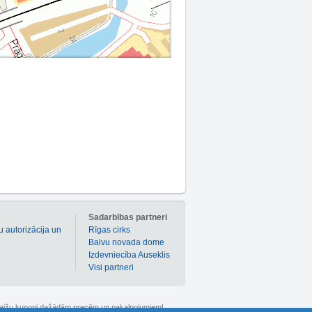
m
Sadarbības partneri
u autorizācija un
Rīgas cirks
Balvu novada dome
Izdevniecība Auseklis
Visi partneri
 atlaižu kuponi dažādām precēm un pakalpojumiem!