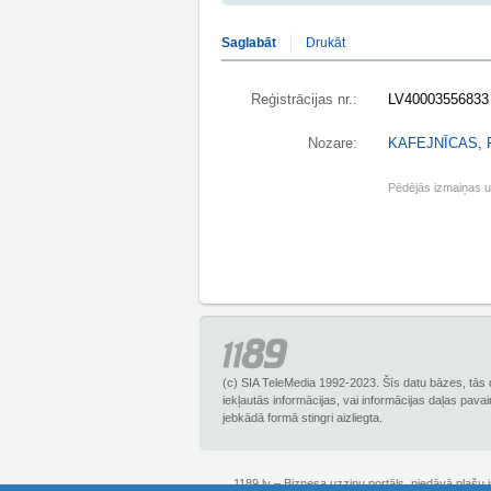
Saglabāt
Drukāt
Reģistrācijas nr.:
LV40003556833
Nozare:
KAFEJNĪCAS,
Pēdējās izmaiņas 
(c) SIA TeleMedia 1992-2023. Šīs datu bāzes, tās 
iekļautās informācijas, vai informācijas daļas pava
jebkādā formā stingri aizliegta.
1189.lv – Biznesa uzziņu portāls, piedāvā plašu