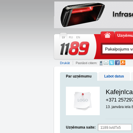
Uzņēm
LV
RU
EN
Drukāt
Pastāsti citiem:
Par uzņēmumu
Labot datus
Kafejnīca
+371 25729
13. janvāra iela 
Uzņēmuma saite: