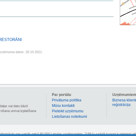
 RESTORĀNI
uzņēmuma datos: 28.10.2021.
Par portālu
Uzņēmumie
Privātuma politika
Biznesa klient
reģistrācija
Mūsu kontakti
daļas vai datu bāzē
irošana un/vai izplatīšana
Pieteikt uzņēmumu
Lietošanas noteikumi
 informāciju par vairāk nekā 90 000 Latvijas uzņēmumiem. 1189.lv sadaļā kuponi ir pieejami