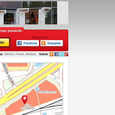
iņas pasaulē
Ieiet ar pasi
lēt
Facebook
Draugiem
a:
Alfrēds, Fredis, Madars
Sekot: