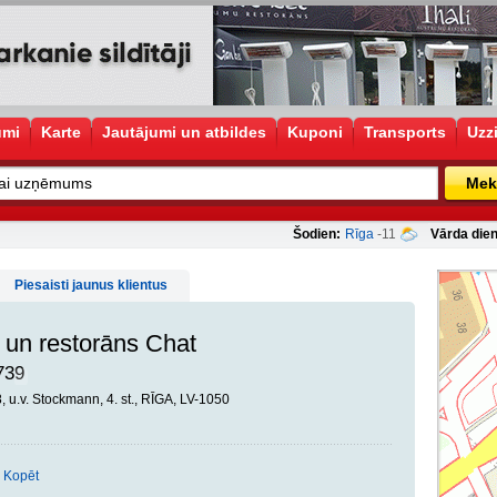
umi
Karte
Jautājumi un atbildes
Kuponi
Transports
Uzz
Mek
Šodien:
Rīga
-11
Vārda dien
Piesaisti jaunus klientus
 un restorāns Chat
739
8, u.v. Stockmann, 4. st., RĪGA, LV-1050
Kopēt