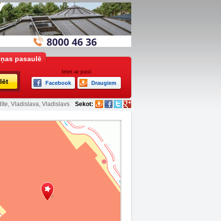
iņas pasaulē
Ieiet ar pasi
lēt
Facebook
Draugiem
īte, Vladislava, Vladislavs
Sekot: