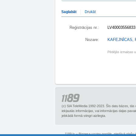
Saglabāt
Drukāt
Reģistrācijas nr.:
LV40003556833
Nozare:
KAFEJNĪCAS,
Pēdējās izmaiņas 
(c) SIA TeleMedia 1992-2023. Šīs datu bāzes, tās 
iekļautās informācijas, vai informācijas daļas pava
jebkādā formā stingri aizliegta.
1189.lv – Biznesa uzziņu portāls, piedāvā plašu