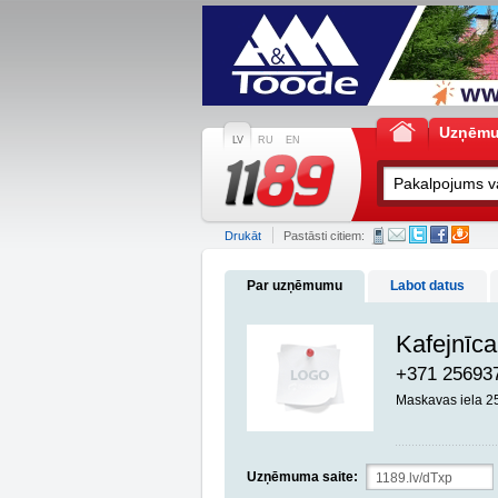
Uzņēm
LV
RU
EN
Drukāt
Pastāsti citiem:
Par uzņēmumu
Labot datus
Kafejnīca
+371 25693
Maskavas iela 2
Uzņēmuma saite: