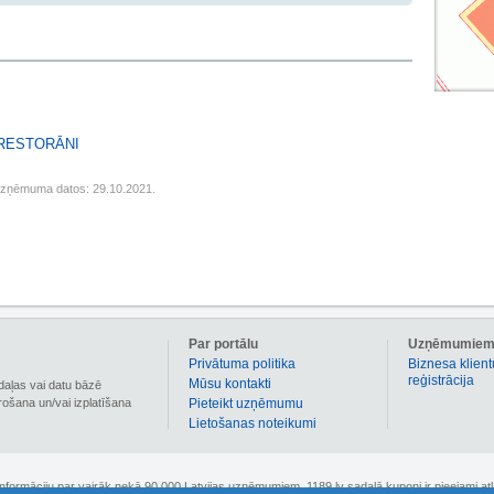
 RESTORĀNI
uzņēmuma datos: 29.10.2021.
Par portālu
Uzņēmumie
Privātuma politika
Biznesa klient
reģistrācija
Mūsu kontakti
daļas vai datu bāzē
irošana un/vai izplatīšana
Pieteikt uzņēmumu
Lietošanas noteikumi
 informāciju par vairāk nekā 90 000 Latvijas uzņēmumiem. 1189.lv sadaļā kuponi ir pieejami