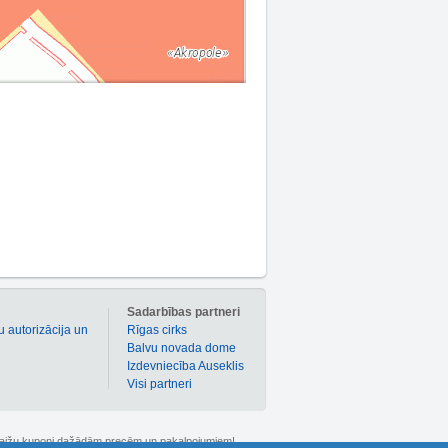
m
Sadarbības partneri
u autorizācija un
Rīgas cirks
Balvu novada dome
Izdevniecība Auseklis
Visi partneri
 atlaižu kuponi dažādām precēm un pakalpojumiem!