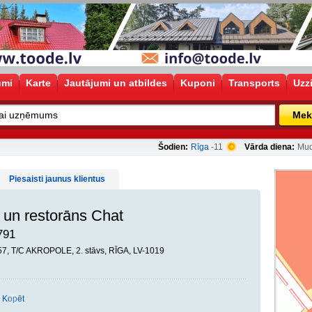
umi
Karte
Jautājumi un atbildes
Kuponi
Transports
Uzz
Mek
Šodien:
Rīga
-11
Vārda diena:
Mud
Piesaisti jaunus klientus
 un restorāns Chat
791
57, T/C AKROPOLE, 2. stāvs, RĪGA, LV-1019
Kopēt