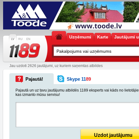
Uzņēmumi
Karte
Jautājumi u
LV
RU
EN
Jau uzdoti 2626 jautājumi, uz kuriem saņemtas atbildes
Pajautā!
Skype 11
89
Pajautā un uz tavu jautājumu atbildēs 1189 eksperts vai kāds no lietotāji
kas izmanto mūsu servisu!
Uzdot jautājumu