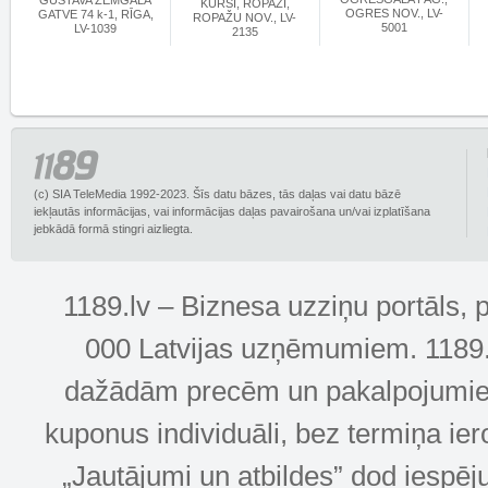
GUSTAVA ZEMGALA
KURŠI, ROPAŽI,
OGRES NOV., LV-
GATVE 74 k-1, RĪGA,
ROPAŽU NOV., LV-
5001
LV-1039
2135
(c) SIA TeleMedia 1992-2023. Šīs datu bāzes, tās daļas vai datu bāzē
iekļautās informācijas, vai informācijas daļas pavairošana un/vai izplatīšana
jebkādā formā stingri aizliegta.
1189.lv – Biznesa uzziņu portāls, 
000 Latvijas uzņēmumiem. 1189.lv
dažādām precēm un pakalpojumiem! 
kuponus individuāli, bez termiņa ie
„Jautājumi un atbildes” dod iespēj