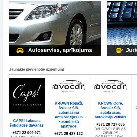
Autoserviss, aprīkojums
Juri
Jaunākie pievienotie uzņēmumi
KROWN Ropaži,
KROWN Ogre,
Avocar SIA,
Avocar SIA,
automašīnu
autokrāsas,
antikorozijas un
autoķīmija veikals
CAPS! Luksusa
kosmētiskā
+371 28 727 055
šokolādes dāvanas
apstrāde
DAUGAVPILS IELA 5,
+371 22 009 971
CIEMUPE,
+371 29 427 122
OGRESGALA PAG.,