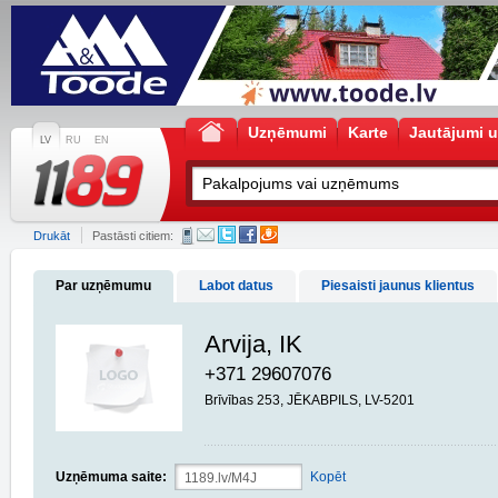
Uzņēmumi
Karte
Jautājumi u
LV
RU
EN
Drukāt
Pastāsti citiem:
Par uzņēmumu
Labot datus
Piesaisti jaunus klientus
Arvija, IK
+371 29607076
Brīvības 253, JĒKABPILS, LV-5201
Uzņēmuma saite:
Kopēt