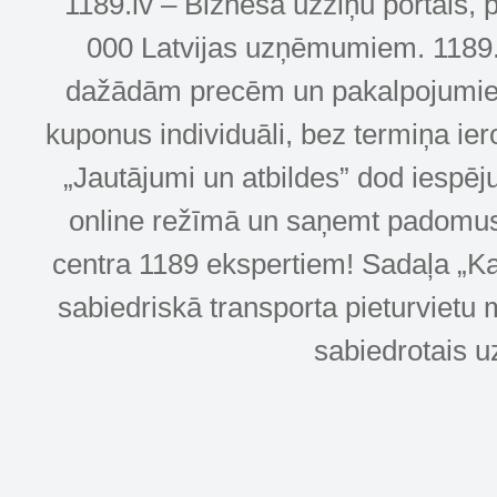
1189.lv – Biznesa uzziņu portāls, 
000 Latvijas uzņēmumiem. 1189.lv
dažādām precēm un pakalpojumiem! 
kuponus individuāli, bez termiņa ie
„Jautājumi un atbildes” dod iespēj
online režīmā un saņemt padomus u
centra 1189 ekspertiem! Sadaļa „Kar
sabiedriskā transporta pieturvietu 
sabiedrotais u