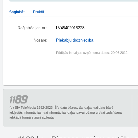
Saglabāt
Drukāt
Reģistrācijas nr.:
LV45402015228
Nozare:
Piekabju tirdzniecība
Pēdējās izmaiņas uzņēmuma datos: 20.06.2012.
(c) SIA TeleMedia 1992-2023. Šīs datu bāzes, tās daļas vai datu bāzē
iekļautās informācijas, vai informācijas daļas pavairošana un/vai izplatīšana
jebkādā formā stingri aizliegta.