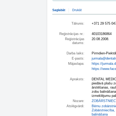
Saglabāt
Drukāt
Tālrunis:
+371 29 575 04
Reģistrācijas nr.:
40103186864
Reģistrācijas
20.08.2008.
datums:
Darba laiks:
Pirmdien-Piektd
E-pasts:
jurmala@dentalm
Mājaslapa:
https://jurmala.
https://www.fa
Apraksts:
DENTAL MEDICAL
piedāvā plašu z
ārstēšanas, rauš
zobu balināšanas
izmeklējumu pak
Nozare:
ZOBĀRSTNIEC
Atslēgvārdi:
Bērnu zobārstni
Zobārstniecība
,
balināšana