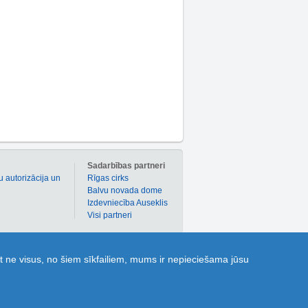
m
Sadarbības partneri
u autorizācija un
Rīgas cirks
Balvu novada dome
Izdevniecība Auseklis
Visi partneri
 atlaižu kuponi dažādām precēm un pakalpojumiem!
t ne visus, no šiem sīkfailiem, mums ir nepieciešama jūsu
ldes” dod iespēju katram 1189.lv lietotājam uzdot
 parocīgai dažādu objektu, t.sk. sabiedriskā
s jomā!