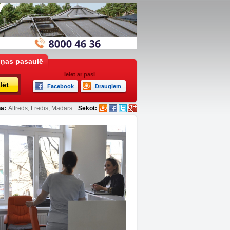
iņas pasaulē
Ieiet ar pasi
lēt
Facebook
Draugiem
a:
Alfrēds, Fredis, Madars
Sekot: