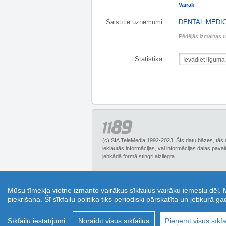
Vairāk
Saistītie uzņēmumi:
DENTAL MEDIC
Pēdējās izmaiņas 
Statistika:
(c) SIA TeleMedia 1992-2023. Šīs datu bāzes, tās 
iekļautās informācijas, vai informācijas daļas pava
jebkādā formā stingri aizliegta.
1189.lv – Biznesa uzziņu portāls, piedāvā plašu
Mūsu tīmekļa vietne izmanto vairākus sīkfailus vairāku iemeslu dēļ.
Tā ir lieliska iespēja ietaupīt un izmantot kupo
piekrišana. Šī sīkfailu politika tiks periodiski pārskatīta un jebkurā g
jautājumus online režīmā un saņemt padomus 
transp
Sīkfailu iestatījumi
Noraidīt visus sīkfailus
Pieņemt visus sīkfa