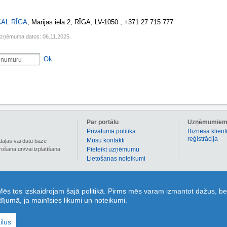
AL RĪGA
, Marijas iela 2, RĪGA, LV-1050 , +371 27 715 777
uzņēmuma datos: 06.11.2025.
Ok
Par portālu
Uzņēmumie
Privātuma politika
Biznesa klient
reģistrācija
Mūsu kontakti
daļas vai datu bāzē
irošana un/vai izplatīšana
Pieteikt uzņēmumu
Lietošanas noteikumi
 informāciju par vairāk nekā 90 000 Latvijas uzņēmumiem. 1189.lv sadaļā kuponi ir pieejami
 Mēs tos izskaidrojam šajā politikā. Pirms mēs varam izmantot dažus, be
nus individuāli, bez termiņa ierobežojumiem un kolektīvās ažiotāžās! Sadaļa „Jautājumi un atbi
adījumā, ja mainīsies likumi un noteikumi.
un atbildes no portāla lietotājiem un zvanu centra 1189 ekspertiem! Sadaļa „Karte’ – ērtai un
orta pieturvietu meklēšanai uz kartes! 1189.lv ir tavs ikdienas sabiedrotais uzziņu informācija
ilus