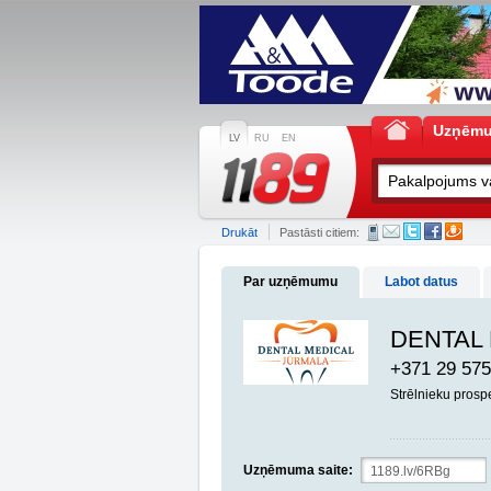
Uzņēm
LV
RU
EN
Drukāt
Pastāsti citiem:
Par uzņēmumu
Labot datus
DENTAL
+371 29 575
Strēlnieku prosp
Uzņēmuma saite: