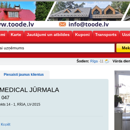
umi
Karte
Jautājumi un atbildes
Kuponi
Transports
Uzz
Mek
Šodien:
Rīga
-11
Vārda dien
Piesaisti jaunus klientus
 MEDICAL JŪRMALA
 047
ekts 14 - 1, RĪGA, LV-2015
Kopēt