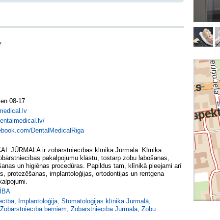
7
ien 08-17
edical.lv
dentalmedical.lv/
cebook.com/DentalMedicalRiga
 JŪRMALA ir zobārstniecības klīnika Jūrmalā. Klīnika
obārstniecības pakalpojumu klāstu, tostarp zobu labošanas,
anas un higiēnas procedūras. Papildus tam, klīnikā pieejami arī
, protezēšanas, implantoloģijas, ortodontijas un rentgena
alpojumi.
ĪBA
ecība
,
Implantoloģija
,
Stomatoloģijas klīnika Jurmalā
,
Zobārstniecība bērniem
,
Zobārstniecība Jūrmalā
,
Zobu