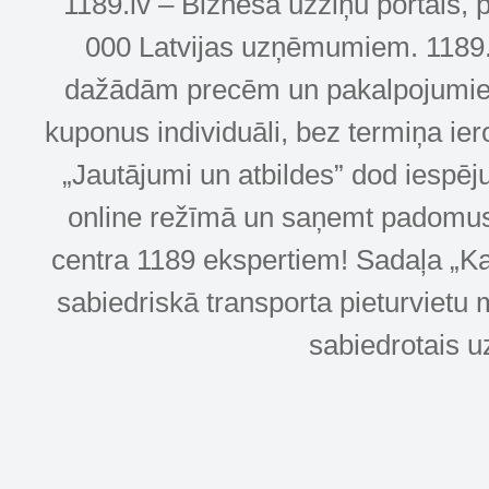
1189.lv – Biznesa uzziņu portāls, 
000 Latvijas uzņēmumiem. 1189.lv
dažādām precēm un pakalpojumiem! 
kuponus individuāli, bez termiņa ie
„Jautājumi un atbildes” dod iespēj
online režīmā un saņemt padomus u
centra 1189 ekspertiem! Sadaļa „Kar
sabiedriskā transporta pieturvietu 
sabiedrotais u