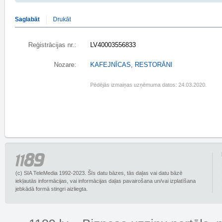
Saglabāt
Drukāt
Reģistrācijas nr.:
LV40003556833
Nozare:
KAFEJNĪCAS, RESTORĀNI
Pēdējās izmaiņas uzņēmuma datos: 24.03.2020.
(c) SIA TeleMedia 1992-2023. Šīs datu bāzes, tās daļas vai datu bāzē
iekļautās informācijas, vai informācijas daļas pavairošana un/vai izplatīšana
jebkādā formā stingri aizliegta.