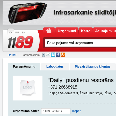
Uzņēmumi
Karte
Jautājumi u
LV
RU
EN
Drukāt
Pastāsti citiem:
Par uzņēmumu
Labot datus
Piesaisti jaunus klientus
"Daily" pusdienu restorāns
+371 26668915
Krišjāņa Valdemāra 3, Ārlietu ministrija, RĪGA, L
Uzņēmuma saite:
Kopēt