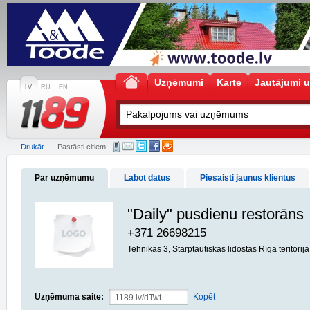
Uzņēmumi
Karte
Jautājumi u
LV
RU
EN
Drukāt
Pastāsti citiem:
Par uzņēmumu
Labot datus
Piesaisti jaunus klientus
"Daily" pusdienu restorāns
+371 26698215
Tehnikas 3, Starptautiskās lidostas Rīga terito
Uzņēmuma saite:
Kopēt