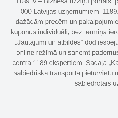
1189.lv – Biznesa uzziņu portāls, 
000 Latvijas uzņēmumiem. 1189.lv
dažādām precēm un pakalpojumiem! 
kuponus individuāli, bez termiņa ie
„Jautājumi un atbildes” dod iespēj
online režīmā un saņemt padomus u
centra 1189 ekspertiem! Sadaļa „Kar
sabiedriskā transporta pieturvietu 
sabiedrotais u