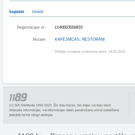
Saglabāt
Drukāt
Reģistrācijas nr.:
LV40003556833
Nozare:
KAFEJNĪCAS, RESTORĀNI
Pēdējās izmaiņas uzņēmuma datos: 24.03.2020.
(c) SIA TeleMedia 1992-2023. Šīs datu bāzes, tās daļas vai datu bāzē
iekļautās informācijas, vai informācijas daļas pavairošana un/vai izplatīšana
jebkādā formā stingri aizliegta.