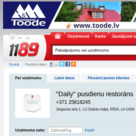
Uzņēmumi
Karte
Jautājumi u
LV
RU
EN
Drukāt
Pastāsti citiem:
Par uzņēmumu
Labot datus
Piesaisti jaunus klientus
"Daily" pusdienu restorāns
+371 25618245
Jelgavas iela 1, LU Dabas māja, RĪGA, LV-1004
Uzņēmuma saite:
Kopēt