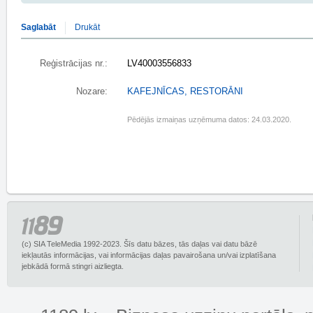
Saglabāt
Drukāt
Reģistrācijas nr.:
LV40003556833
Nozare:
KAFEJNĪCAS, RESTORĀNI
Pēdējās izmaiņas uzņēmuma datos: 24.03.2020.
(c) SIA TeleMedia 1992-2023. Šīs datu bāzes, tās daļas vai datu bāzē
iekļautās informācijas, vai informācijas daļas pavairošana un/vai izplatīšana
jebkādā formā stingri aizliegta.