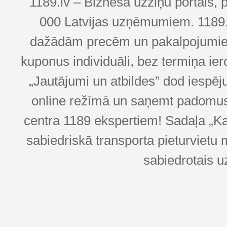
1189.lv – Biznesa uzziņu portāls, 
000 Latvijas uzņēmumiem. 1189.lv
dažādām precēm un pakalpojumiem! 
kuponus individuāli, bez termiņa ie
„Jautājumi un atbildes” dod iespēj
online režīmā un saņemt padomus u
centra 1189 ekspertiem! Sadaļa „Kar
sabiedriskā transporta pieturvietu 
sabiedrotais u