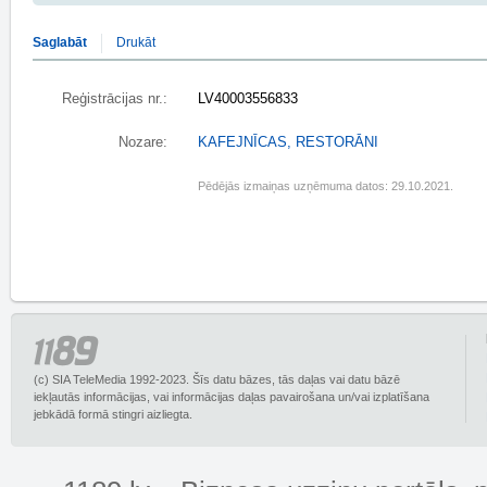
Saglabāt
Drukāt
Reģistrācijas nr.:
LV40003556833
Nozare:
KAFEJNĪCAS, RESTORĀNI
Pēdējās izmaiņas uzņēmuma datos: 29.10.2021.
(c) SIA TeleMedia 1992-2023. Šīs datu bāzes, tās daļas vai datu bāzē
iekļautās informācijas, vai informācijas daļas pavairošana un/vai izplatīšana
jebkādā formā stingri aizliegta.