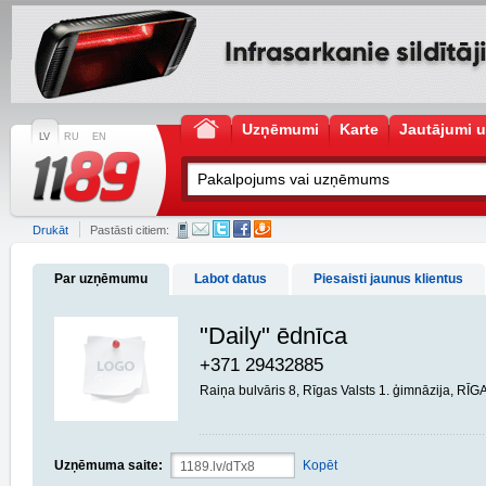
Uzņēmumi
Karte
Jautājumi u
LV
RU
EN
Drukāt
Pastāsti citiem:
Par uzņēmumu
Labot datus
Piesaisti jaunus klientus
"Daily" ēdnīca
+371 29432885
Raiņa bulvāris 8, Rīgas Valsts 1. ģimnāzija, RĪG
Uzņēmuma saite:
Kopēt