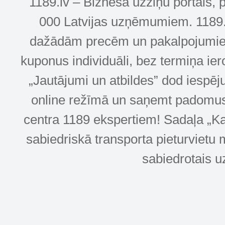
1189.lv – Biznesa uzziņu portāls, 
000 Latvijas uzņēmumiem. 1189.lv
dažādām precēm un pakalpojumiem! 
kuponus individuāli, bez termiņa ie
„Jautājumi un atbildes” dod iespēj
online režīmā un saņemt padomus u
centra 1189 ekspertiem! Sadaļa „Kar
sabiedriskā transporta pieturvietu 
sabiedrotais u