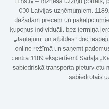
1189.lv – Biznesa uzziņu portāls, 
000 Latvijas uzņēmumiem. 1189.lv
dažādām precēm un pakalpojumiem! 
kuponus individuāli, bez termiņa ie
„Jautājumi un atbildes” dod iespēj
online režīmā un saņemt padomus u
centra 1189 ekspertiem! Sadaļa „Kar
sabiedriskā transporta pieturvietu 
sabiedrotais u