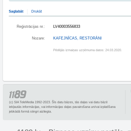
Saglabāt
Drukāt
Reģistrācijas nr.:
LV40003556833
Nozare:
KAFEJNĪCAS, RESTORĀNI
Pēdējās izmaiņas uzņēmuma datos: 24.03.2020.
(c) SIA TeleMedia 1992-2023. Šīs datu bāzes, tās daļas vai datu bāzē
iekļautās informācijas, vai informācijas daļas pavairošana un/vai izplatīšana
jebkādā formā stingri aizliegta.