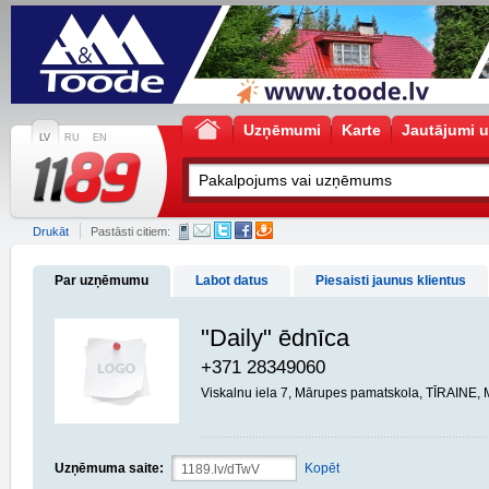
Uzņēmumi
Karte
Jautājumi u
LV
RU
EN
Drukāt
Pastāsti citiem:
Par uzņēmumu
Labot datus
Piesaisti jaunus klientus
"Daily" ēdnīca
+371 28349060
Viskalnu iela 7, Mārupes pamatskola, TĪRAINE
Uzņēmuma saite:
Kopēt