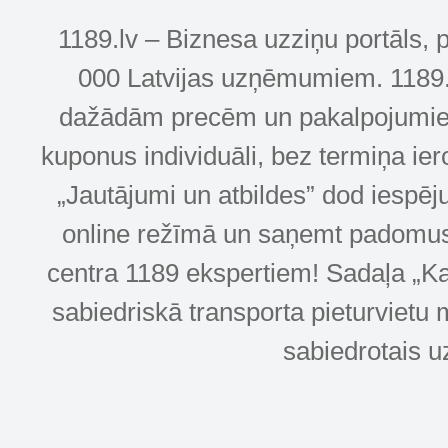
1189.lv – Biznesa uzziņu portāls, 
000 Latvijas uzņēmumiem. 1189.lv
dažādām precēm un pakalpojumiem! 
kuponus individuāli, bez termiņa ie
„Jautājumi un atbildes” dod iespēj
online režīmā un saņemt padomus u
centra 1189 ekspertiem! Sadaļa „Kar
sabiedriskā transporta pieturvietu 
sabiedrotais u