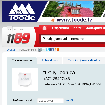
Uzņēmumi
Karte
Jautājumi u
LV
RU
EN
Drukāt
Pastāsti citiem:
Par uzņēmumu
Labot datus
Piesaisti jaunus klientus
"Daily" ēdnīca
+371 25427446
Terbas iela 6A, PII Rīgas 180., RĪGA, LV-1064
Uzņēmuma saite:
Kopēt