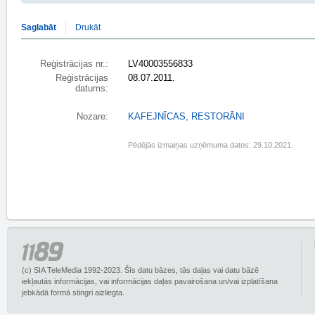
Saglabāt
Drukāt
Reģistrācijas nr.:
LV40003556833
Reģistrācijas
08.07.2011.
datums:
Nozare:
KAFEJNĪCAS, RESTORĀNI
Pēdējās izmaiņas uzņēmuma datos: 29.10.2021.
(c) SIA TeleMedia 1992-2023. Šīs datu bāzes, tās daļas vai datu bāzē
iekļautās informācijas, vai informācijas daļas pavairošana un/vai izplatīšana
jebkādā formā stingri aizliegta.