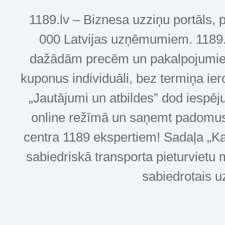
1189.lv – Biznesa uzziņu portāls, 
000 Latvijas uzņēmumiem. 1189.lv
dažādām precēm un pakalpojumiem! 
kuponus individuāli, bez termiņa ie
„Jautājumi un atbildes” dod iespēj
online režīmā un saņemt padomus u
centra 1189 ekspertiem! Sadaļa „Kar
sabiedriskā transporta pieturvietu 
sabiedrotais u