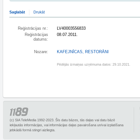
Saglabāt
Drukāt
Reģistrācijas nr.:
LV40003556833
Reģistrācijas
08.07.2011.
datums:
Nozare:
KAFEJNĪCAS, RESTORĀNI
Pēdējās izmaiņas uzņēmuma datos: 29.10.2021.
(c) SIA TeleMedia 1992-2023. Šīs datu bāzes, tās daļas vai datu bāzē
iekļautās informācijas, vai informācijas daļas pavairošana un/vai izplatīšana
jebkādā formā stingri aizliegta.