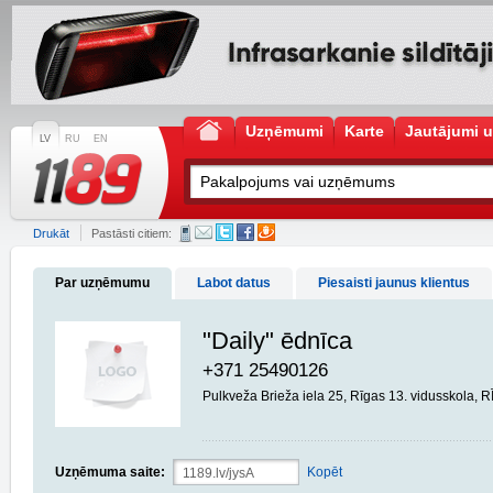
Uzņēmumi
Karte
Jautājumi u
LV
RU
EN
Drukāt
Pastāsti citiem:
Par uzņēmumu
Labot datus
Piesaisti jaunus klientus
"Daily" ēdnīca
+371 25490126
Pulkveža Brieža iela 25, Rīgas 13. vidusskola, 
Uzņēmuma saite:
Kopēt