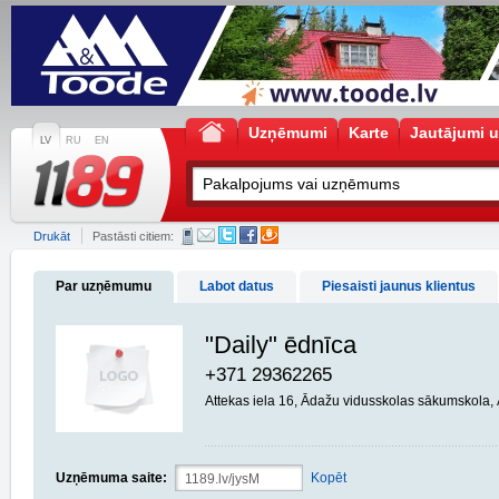
Uzņēmumi
Karte
Jautājumi u
LV
RU
EN
Drukāt
Pastāsti citiem:
Par uzņēmumu
Labot datus
Piesaisti jaunus klientus
"Daily" ēdnīca
+371 29362265
Attekas iela 16, Ādažu vidusskolas sākumskola,
Uzņēmuma saite:
Kopēt