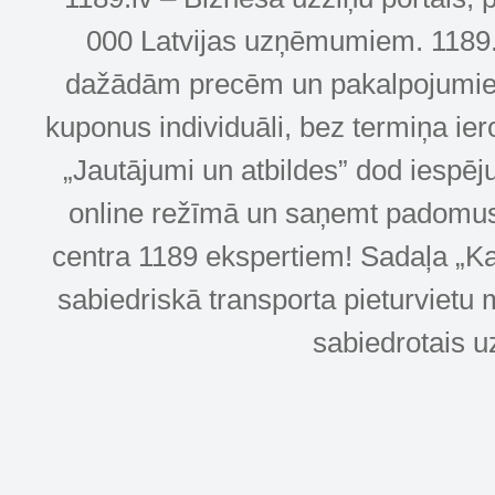
000 Latvijas uzņēmumiem. 1189.lv
dažādām precēm un pakalpojumiem! 
kuponus individuāli, bez termiņa ie
„Jautājumi un atbildes” dod iespēj
online režīmā un saņemt padomus u
centra 1189 ekspertiem! Sadaļa „Kar
sabiedriskā transporta pieturvietu 
sabiedrotais u