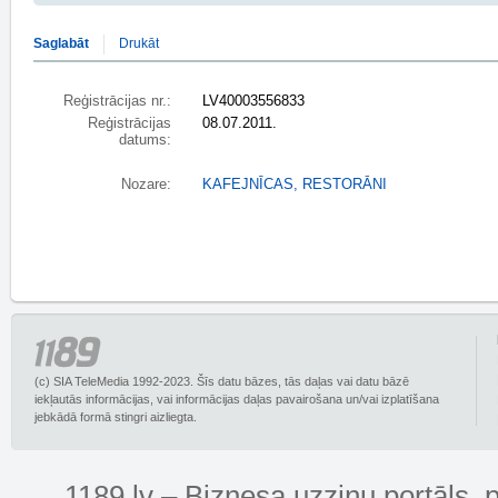
Saglabāt
Drukāt
Reģistrācijas nr.:
LV40003556833
Reģistrācijas
08.07.2011.
datums:
Nozare:
KAFEJNĪCAS, RESTORĀNI
(c) SIA TeleMedia 1992-2023. Šīs datu bāzes, tās daļas vai datu bāzē
iekļautās informācijas, vai informācijas daļas pavairošana un/vai izplatīšana
jebkādā formā stingri aizliegta.
1189.lv – Biznesa uzziņu portāls, 