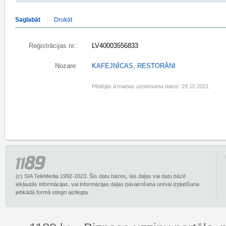
Saglabāt
Drukāt
Reģistrācijas nr.:
LV40003556833
Nozare:
KAFEJNĪCAS, RESTORĀNI
Pēdējās izmaiņas uzņēmuma datos: 29.10.2021.
(c) SIA TeleMedia 1992-2023. Šīs datu bāzes, tās daļas vai datu bāzē
iekļautās informācijas, vai informācijas daļas pavairošana un/vai izplatīšana
jebkādā formā stingri aizliegta.