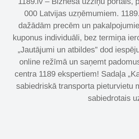
1189.lv – Biznesa uzziņu portāls, 
000 Latvijas uzņēmumiem. 1189.lv
dažādām precēm un pakalpojumiem! 
kuponus individuāli, bez termiņa ie
„Jautājumi un atbildes” dod iespēj
online režīmā un saņemt padomus u
centra 1189 ekspertiem! Sadaļa „Kar
sabiedriskā transporta pieturvietu 
sabiedrotais u