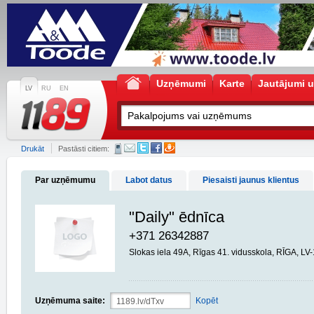
Uzņēmumi
Karte
Jautājumi u
LV
RU
EN
Drukāt
Pastāsti citiem:
Par uzņēmumu
Labot datus
Piesaisti jaunus klientus
"Daily" ēdnīca
+371 26342887
Slokas iela 49A, Rīgas 41. vidusskola, RĪGA, LV
Uzņēmuma saite:
Kopēt