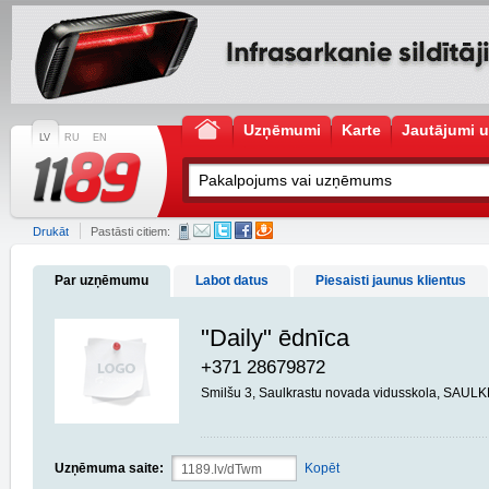
Uzņēmumi
Karte
Jautājumi u
LV
RU
EN
Drukāt
Pastāsti citiem:
Par uzņēmumu
Labot datus
Piesaisti jaunus klientus
"Daily" ēdnīca
+371 28679872
Smilšu 3, Saulkrastu novada vidusskola, SAUL
Uzņēmuma saite:
Kopēt