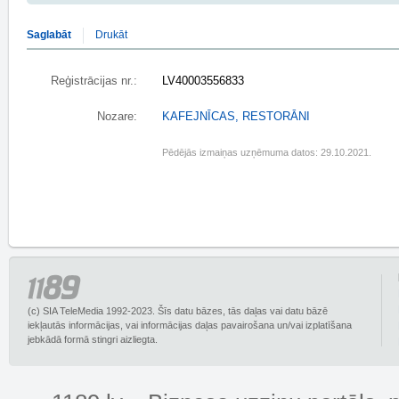
Saglabāt
Drukāt
Reģistrācijas nr.:
LV40003556833
Nozare:
KAFEJNĪCAS, RESTORĀNI
Pēdējās izmaiņas uzņēmuma datos: 29.10.2021.
(c) SIA TeleMedia 1992-2023. Šīs datu bāzes, tās daļas vai datu bāzē
iekļautās informācijas, vai informācijas daļas pavairošana un/vai izplatīšana
jebkādā formā stingri aizliegta.