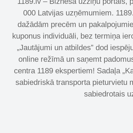
1189.lv – Biznesa uzziņu portāls, 
000 Latvijas uzņēmumiem. 1189.lv
dažādām precēm un pakalpojumiem! 
kuponus individuāli, bez termiņa ie
„Jautājumi un atbildes” dod iespēj
online režīmā un saņemt padomus u
centra 1189 ekspertiem! Sadaļa „Kar
sabiedriskā transporta pieturvietu 
sabiedrotais u