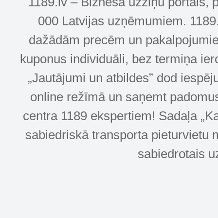
1189.lv – Biznesa uzziņu portāls, 
000 Latvijas uzņēmumiem. 1189.lv
dažādām precēm un pakalpojumiem! 
kuponus individuāli, bez termiņa ie
„Jautājumi un atbildes” dod iespēj
online režīmā un saņemt padomus u
centra 1189 ekspertiem! Sadaļa „Kar
sabiedriskā transporta pieturvietu 
sabiedrotais u