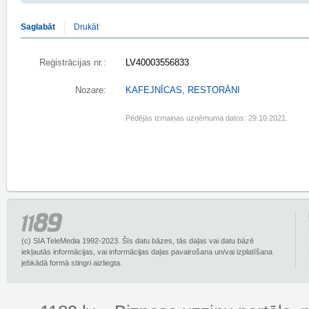
Saglabāt
Drukāt
Reģistrācijas nr.:
LV40003556833
Nozare:
KAFEJNĪCAS, RESTORĀNI
Pēdējās izmaiņas uzņēmuma datos: 29.10.2021.
(c) SIA TeleMedia 1992-2023. Šīs datu bāzes, tās daļas vai datu bāzē
iekļautās informācijas, vai informācijas daļas pavairošana un/vai izplatīšana
jebkādā formā stingri aizliegta.