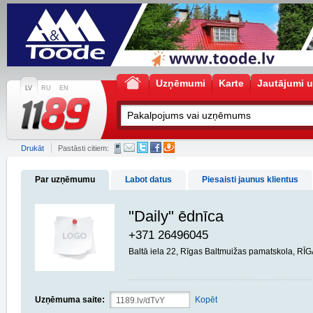
Uzņēmumi
Karte
Jautājumi u
LV
RU
EN
Drukāt
Pastāsti citiem:
Par uzņēmumu
Labot datus
Piesaisti jaunus klientus
"Daily" ēdnīca
+371 26496045
Baltā iela 22, Rīgas Baltmuižas pamatskola, RĪ
Uzņēmuma saite:
Kopēt