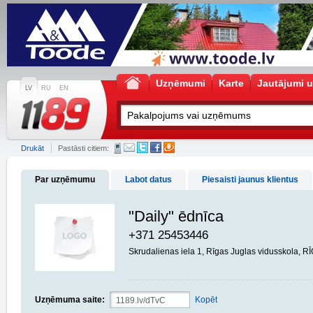
Uzņēmumi
Karte
Jautājumi u
LV
RU
EN
Drukāt
Pastāsti citiem:
Par uzņēmumu
Labot datus
Piesaisti jaunus klientus
"Daily" ēdnīca
+371 25453446
Skrudalienas iela 1, Rīgas Juglas vidusskola, R
Uzņēmuma saite:
Kopēt