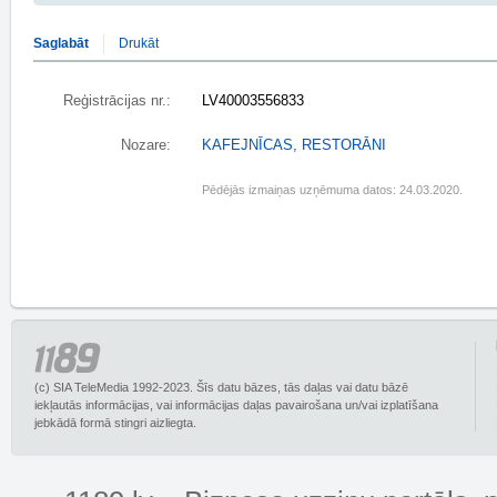
Saglabāt
Drukāt
Reģistrācijas nr.:
LV40003556833
Nozare:
KAFEJNĪCAS, RESTORĀNI
Pēdējās izmaiņas uzņēmuma datos: 24.03.2020.
(c) SIA TeleMedia 1992-2023. Šīs datu bāzes, tās daļas vai datu bāzē
iekļautās informācijas, vai informācijas daļas pavairošana un/vai izplatīšana
jebkādā formā stingri aizliegta.