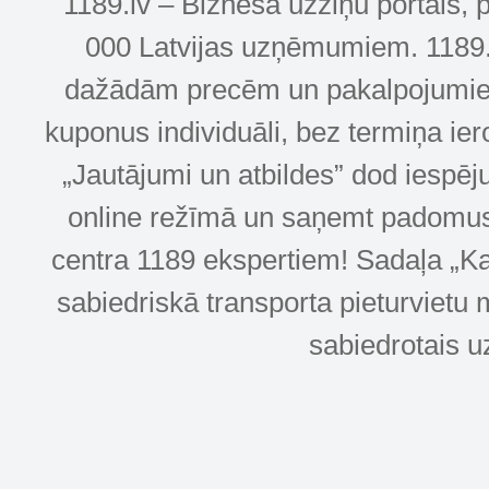
1189.lv – Biznesa uzziņu portāls, 
000 Latvijas uzņēmumiem. 1189.lv
dažādām precēm un pakalpojumiem! 
kuponus individuāli, bez termiņa ie
„Jautājumi un atbildes” dod iespēj
online režīmā un saņemt padomus u
centra 1189 ekspertiem! Sadaļa „Kar
sabiedriskā transporta pieturvietu 
sabiedrotais u