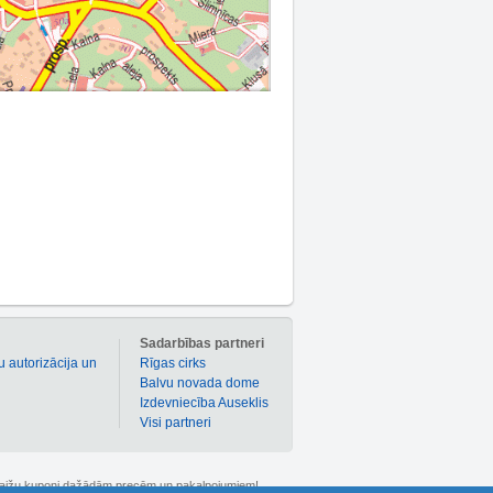
m
Sadarbības partneri
u autorizācija un
Rīgas cirks
Balvu novada dome
Izdevniecība Auseklis
Visi partneri
 atlaižu kuponi dažādām precēm un pakalpojumiem!