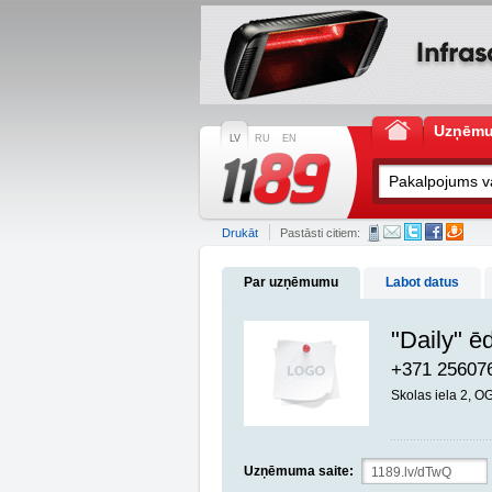
Uzņēm
LV
RU
EN
Drukāt
Pastāsti citiem:
Par uzņēmumu
Labot datus
"Daily" ē
+371 25607
Skolas iela 2, 
Uzņēmuma saite: