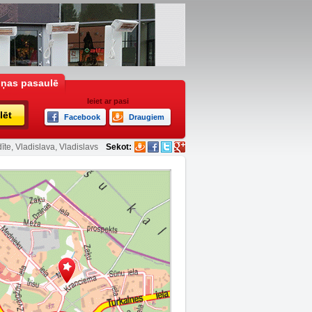
iņas pasaulē
Ieiet ar pasi
lēt
Facebook
Draugiem
īte, Vladislava, Vladislavs
Sekot: