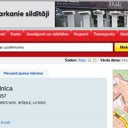
umi
Karte
Jautājumi un atbildes
Kuponi
Transports
Uzz
Mek
Šodien:
Rīga
-11
Vārda diena:
Mud
Piesaisti jaunus klientus
dnīca
657
OGRES NOV., IKŠĶILE, LV-5052
Kopēt