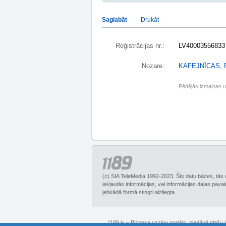
Saglabāt
Drukāt
Reģistrācijas nr.:
LV40003556833
Nozare:
KAFEJNĪCAS,
Pēdējās izmaiņas 
(c) SIA TeleMedia 1992-2023. Šīs datu bāzes, tās 
iekļautās informācijas, vai informācijas daļas pava
jebkādā formā stingri aizliegta.
1189.lv – Biznesa uzziņu portāls, piedāvā plašu