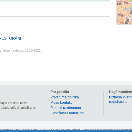
 RESTORĀNI
uzņēmuma datos: 28.10.2021.
Par portālu
Uzņēmumie
Privātuma politika
Biznesa klient
reģistrācija
Mūsu kontakti
daļas vai datu bāzē
irošana un/vai izplatīšana
Pieteikt uzņēmumu
Lietošanas noteikumi
 informāciju par vairāk nekā 90 000 Latvijas uzņēmumiem. 1189.lv sadaļā kuponi ir pieejami