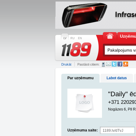
Uzņēm
LV
RU
EN
Drukāt
Pastāsti citiem:
Par uzņēmumu
Labot datus
"Daily" ē
+371 22029
Nogāzes 6, PII R
Uzņēmuma saite: