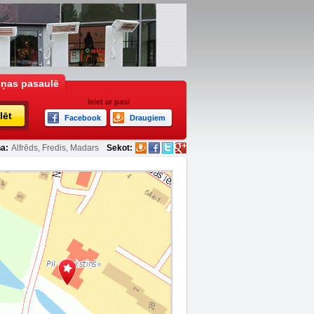
iņas pasaulē
Ieiet ar pasi
lēt
Facebook
Draugiem
a:
Alfrēds, Fredis, Madars
Sekot: