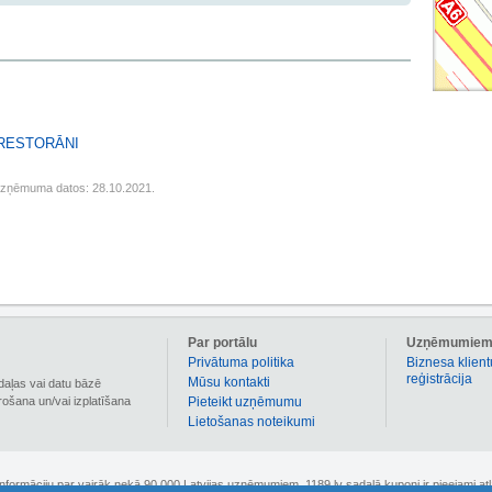
 RESTORĀNI
uzņēmuma datos: 28.10.2021.
Par portālu
Uzņēmumie
Privātuma politika
Biznesa klient
reģistrācija
Mūsu kontakti
daļas vai datu bāzē
irošana un/vai izplatīšana
Pieteikt uzņēmumu
Lietošanas noteikumi
 informāciju par vairāk nekā 90 000 Latvijas uzņēmumiem. 1189.lv sadaļā kuponi ir pieejami