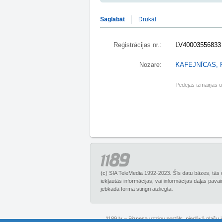
Saglabāt
Drukāt
Reģistrācijas nr.:
LV40003556833
Nozare:
KAFEJNĪCAS,
Pēdējās izmaiņas 
(c) SIA TeleMedia 1992-2023. Šīs datu bāzes, tās 
iekļautās informācijas, vai informācijas daļas pava
jebkādā formā stingri aizliegta.
1189.lv – Biznesa uzziņu portāls, piedāvā plašu