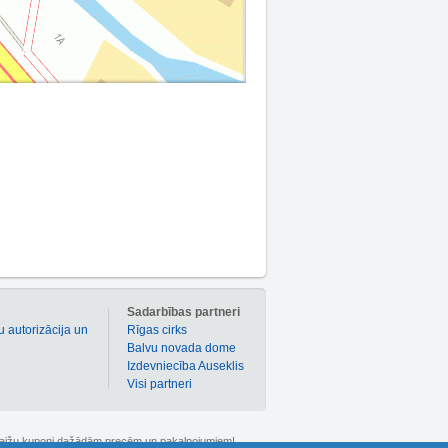
m
Sadarbības partneri
u autorizācija un
Rīgas cirks
Balvu novada dome
Izdevniecība Auseklis
Visi partneri
 atlaižu kuponi dažādām precēm un pakalpojumiem!