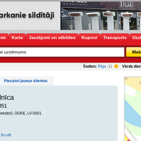
umi
Karte
Jautājumi un atbildes
Kuponi
Transports
Uzz
Mek
Šodien:
Rīga
-11
Vārda dien
Piesaisti jaunus klientus
dnīca
351
iekstiņš, OGRE, LV-5001
Kopēt