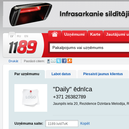
Uzņēmumi
Karte
Jautājumi u
LV
RU
EN
Drukāt
Pastāsti citiem:
Par uzņēmumu
Labot datus
Piesaisti jaunus klientus
"Daily" ēdnīca
+371 26382789
Jaunpils iela 20, Rezidence Dzintara Melodija, 
Uzņēmuma saite:
Kopēt