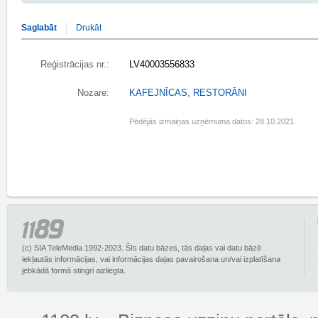
Saglabāt
Drukāt
Reģistrācijas nr.:
LV40003556833
Nozare:
KAFEJNĪCAS, RESTORĀNI
Pēdējās izmaiņas uzņēmuma datos: 28.10.2021.
(c) SIA TeleMedia 1992-2023. Šīs datu bāzes, tās daļas vai datu bāzē
iekļautās informācijas, vai informācijas daļas pavairošana un/vai izplatīšana
jebkādā formā stingri aizliegta.