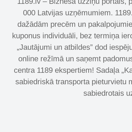
1189.lv – Biznesa uzziņu portāls, 
000 Latvijas uzņēmumiem. 1189.lv
dažādām precēm un pakalpojumiem! 
kuponus individuāli, bez termiņa ie
„Jautājumi un atbildes” dod iespēj
online režīmā un saņemt padomus u
centra 1189 ekspertiem! Sadaļa „Kar
sabiedriskā transporta pieturvietu 
sabiedrotais u