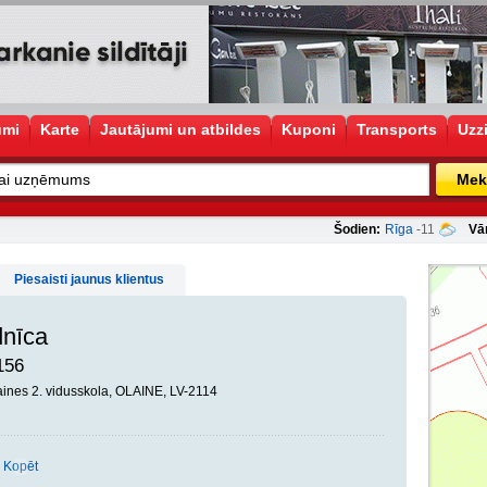
umi
Karte
Jautājumi un atbildes
Kuponi
Transports
Uzz
Mek
Šodien:
Rīga
-11
Vā
Piesaisti jaunus klientus
dnīca
156
laines 2. vidusskola, OLAINE, LV-2114
Kopēt