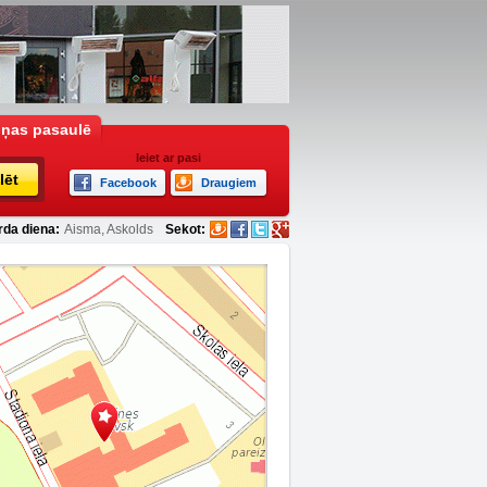
iņas pasaulē
Ieiet ar pasi
lēt
Facebook
Draugiem
rda diena:
Aisma, Askolds
Sekot: