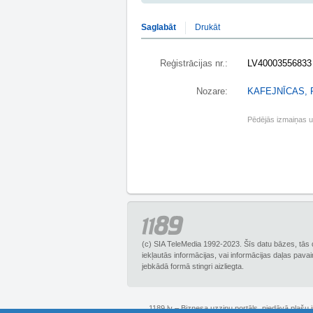
Saglabāt
Drukāt
Reģistrācijas nr.:
LV40003556833
Nozare:
KAFEJNĪCAS,
Pēdējās izmaiņas 
(c) SIA TeleMedia 1992-2023. Šīs datu bāzes, tās 
iekļautās informācijas, vai informācijas daļas pava
jebkādā formā stingri aizliegta.
1189.lv – Biznesa uzziņu portāls, piedāvā plašu