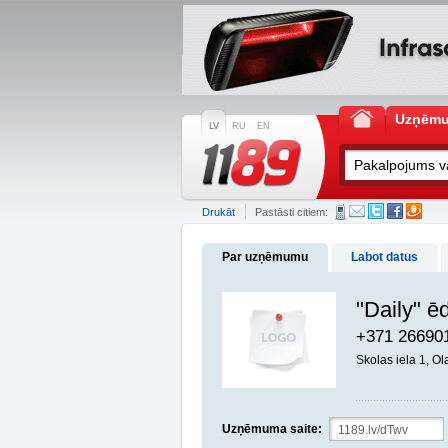
Uzņēm
LV
RU
EN
Drukāt
Pastāsti citiem:
Par uzņēmumu
Labot datus
"Daily" ē
+371 26690
Skolas iela 1, O
Uzņēmuma saite: