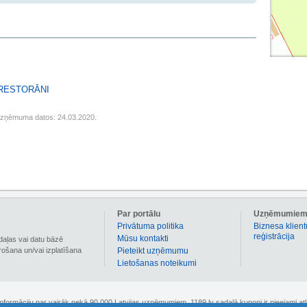
 RESTORĀNI
uzņēmuma datos: 24.03.2020.
Par portālu
Uzņēmumie
Privātuma politika
Biznesa klient
reģistrācija
Mūsu kontakti
daļas vai datu bāzē
irošana un/vai izplatīšana
Pieteikt uzņēmumu
Lietošanas noteikumi
 informāciju par vairāk nekā 90 000 Latvijas uzņēmumiem. 1189.lv sadaļā kuponi ir pieejami