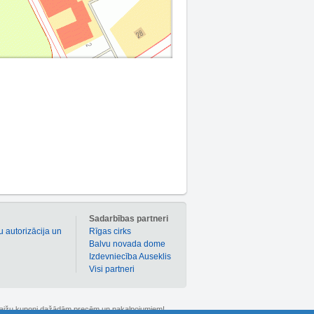
m
Sadarbības partneri
u autorizācija un
Rīgas cirks
Balvu novada dome
Izdevniecība Auseklis
Visi partneri
 atlaižu kuponi dažādām precēm un pakalpojumiem!