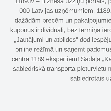
1189.lv – Biznesa uzziņu portāls, 
000 Latvijas uzņēmumiem. 1189.lv
dažādām precēm un pakalpojumiem! 
kuponus individuāli, bez termiņa ie
„Jautājumi un atbildes” dod iespēj
online režīmā un saņemt padomus u
centra 1189 ekspertiem! Sadaļa „Kar
sabiedriskā transporta pieturvietu 
sabiedrotais u