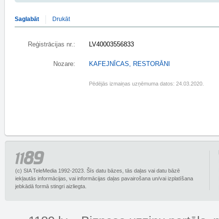
Saglabāt
Drukāt
Reģistrācijas nr.:
LV40003556833
Nozare:
KAFEJNĪCAS, RESTORĀNI
Pēdējās izmaiņas uzņēmuma datos: 24.03.2020.
(c) SIA TeleMedia 1992-2023. Šīs datu bāzes, tās daļas vai datu bāzē
iekļautās informācijas, vai informācijas daļas pavairošana un/vai izplatīšana
jebkādā formā stingri aizliegta.