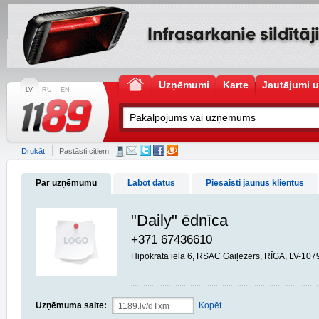
Uzņēmumi
Karte
Jautājumi u
LV
RU
EN
Drukāt
Pastāsti citiem:
Par uzņēmumu
Labot datus
Piesaisti jaunus klientus
"Daily" ēdnīca
+371 67436610
Hipokrāta iela 6, RSAC Gaiļezers, RĪGA, LV-107
Uzņēmuma saite:
Kopēt