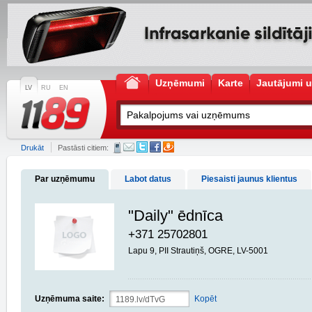
Uzņēmumi
Karte
Jautājumi u
LV
RU
EN
Drukāt
Pastāsti citiem:
Par uzņēmumu
Labot datus
Piesaisti jaunus klientus
"Daily" ēdnīca
+371 25702801
Lapu 9, PII Strautiņš, OGRE, LV-5001
Uzņēmuma saite:
Kopēt