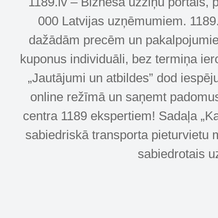
1189.lv – Biznesa uzziņu portāls, 
000 Latvijas uzņēmumiem. 1189.lv
dažādām precēm un pakalpojumiem! 
kuponus individuāli, bez termiņa ie
„Jautājumi un atbildes” dod iespēj
online režīmā un saņemt padomus u
centra 1189 ekspertiem! Sadaļa „Kar
sabiedriskā transporta pieturvietu 
sabiedrotais u