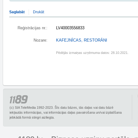
Saglabāt
Drukāt
Reģistrācijas nr.:
LV40003556833
Nozare:
KAFEJNĪCAS, RESTORĀNI
Pēdējās izmaiņas uzņēmuma datos: 28.10.2021.
(c) SIA TeleMedia 1992-2023. Šīs datu bāzes, tās daļas vai datu bāzē
iekļautās informācijas, vai informācijas daļas pavairošana un/vai izplatīšana
jebkādā formā stingri aizliegta.