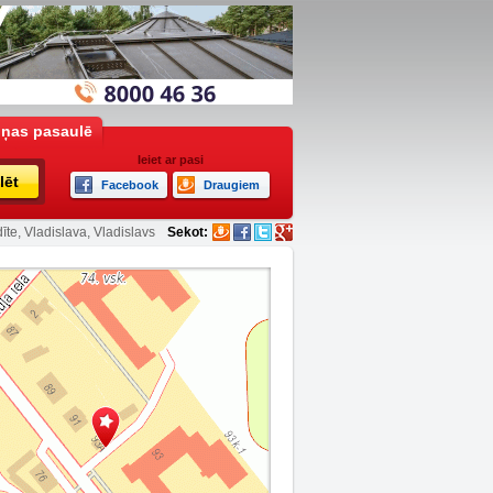
iņas pasaulē
Ieiet ar pasi
lēt
Facebook
Draugiem
īte, Vladislava, Vladislavs
Sekot: