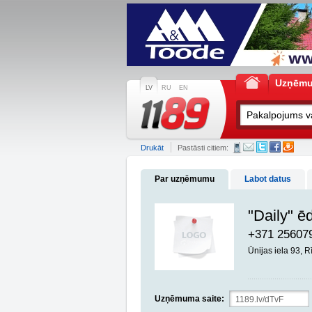
Uzņēm
LV
RU
EN
Drukāt
Pastāsti citiem:
Par uzņēmumu
Labot datus
"Daily" ē
+371 25607
Ūnijas iela 93, 
Uzņēmuma saite: