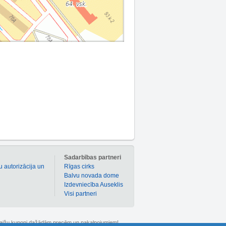
m
Sadarbības partneri
u autorizācija un
Rīgas cirks
Balvu novada dome
Izdevniecība Auseklis
Visi partneri
 atlaižu kuponi dažādām precēm un pakalpojumiem!