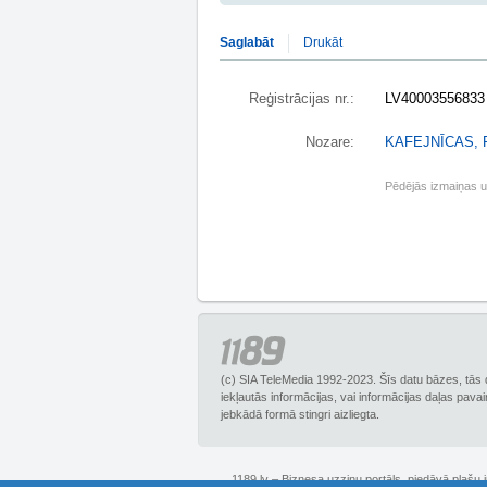
Saglabāt
Drukāt
Reģistrācijas nr.:
LV40003556833
Nozare:
KAFEJNĪCAS,
Pēdējās izmaiņas 
(c) SIA TeleMedia 1992-2023. Šīs datu bāzes, tās 
iekļautās informācijas, vai informācijas daļas pava
jebkādā formā stingri aizliegta.
1189.lv – Biznesa uzziņu portāls, piedāvā plašu