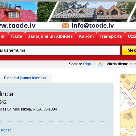
umi
Karte
Jautājumi un atbildes
Kuponi
Transports
Uzz
Mek
Šodien:
Rīga
-11
Vārda diena:
Mud
Piesaisti jaunus klientus
dnīca
942
Rīgas 64. vidusskola, RĪGA, LV-1084
Kopēt