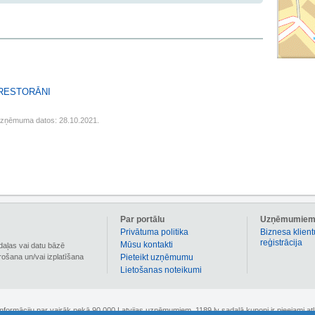
 RESTORĀNI
uzņēmuma datos: 28.10.2021.
Par portālu
Uzņēmumie
Privātuma politika
Biznesa klient
reģistrācija
Mūsu kontakti
daļas vai datu bāzē
irošana un/vai izplatīšana
Pieteikt uzņēmumu
Lietošanas noteikumi
 informāciju par vairāk nekā 90 000 Latvijas uzņēmumiem. 1189.lv sadaļā kuponi ir pieejami