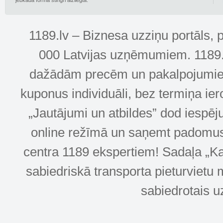
jebkādā formā stingri aizliegta.
1189.lv – Biznesa uzziņu portāls, 
000 Latvijas uzņēmumiem. 1189.lv
dažādām precēm un pakalpojumiem! 
kuponus individuāli, bez termiņa ie
„Jautājumi un atbildes” dod iespēj
online režīmā un saņemt padomus u
centra 1189 ekspertiem! Sadaļa „Kar
sabiedriskā transporta pieturvietu 
sabiedrotais u