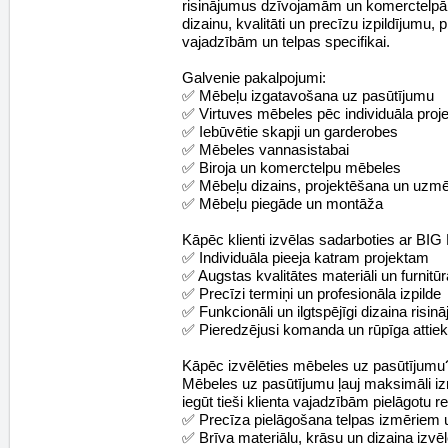
risinājumus dzīvojamām un komerctel
dizainu, kvalitāti un precīzu izpildījumu, p
vajadzībām un telpas specifikai.
Galvenie pakalpojumi:
✅ Mēbeļu izgatavošana uz pasūtījumu
✅ Virtuves mēbeles pēc individuāla proj
✅ Iebūvētie skapji un garderobes
✅ Mēbeles vannasistabai
✅ Biroja un komerctelpu mēbeles
✅ Mēbeļu dizains, projektēšana un uzm
✅ Mēbeļu piegāde un montāža
Kāpēc klienti izvēlas sadarboties ar BI
✅ Individuāla pieeja katram projektam
✅ Augstas kvalitātes materiāli un furnitūr
✅ Precīzi termiņi un profesionāla izpilde
✅ Funkcionāli un ilgtspējīgi dizaina risin
✅ Pieredzējusi komanda un rūpīga attie
Kāpēc izvēlēties mēbeles uz pasūtījumu
Mēbeles uz pasūtījumu ļauj maksimāli iz
iegūt tieši klienta vajadzībām pielāgotu re
✅ Precīza pielāgošana telpas izmēriem
✅ Brīva materiālu, krāsu un dizaina izvē