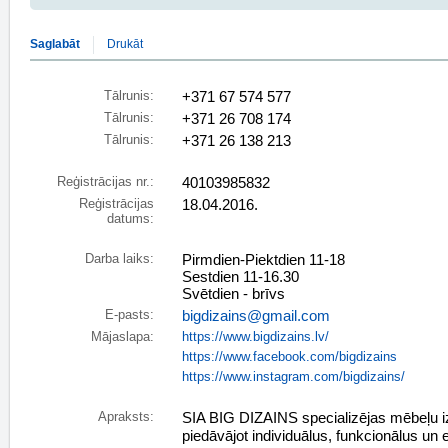
Saglabāt
Drukāt
Tālrunis:
+371 67 574 577
Tālrunis:
+371 26 708 174
Tālrunis:
+371 26 138 213
Reģistrācijas nr.:
40103985832
Reģistrācijas
18.04.2016.
datums:
Darba laiks:
Pirmdien-Piektdien 11-18
Sestdien 11-16.30
Svētdien - brīvs
E-pasts:
bigdizains@gmail.com
Mājaslapa:
https://www.bigdizains.lv/
https://www.facebook.com/bigdizains
https://www.instagram.com/bigdizains/
Apraksts:
SIA BIG DIZAINS specializējas mēbeļu i
piedāvājot individuālus, funkcionālus un 