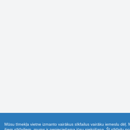
Mūsu tīmekļa vietne izmanto vairākus sīkfailus vairāku iemeslu dēļ. 
šiem sīkfailiem, mums ir nepieciešama jūsu piekrišana. Šī sīkfailu pol