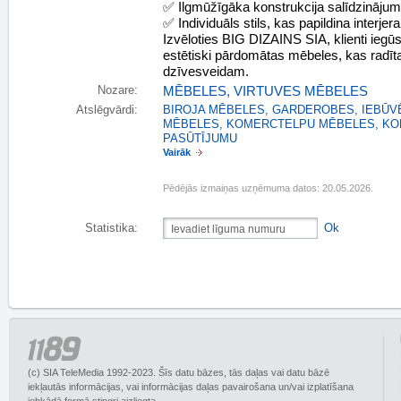
✅ Ilgmūžīgāka konstrukcija salīdzinājum
✅ Individuāls stils, kas papildina interje
Izvēloties BIG DIZAINS SIA, klienti iegūs
estētiski pārdomātas mēbeles, kas radītas
dzīvesveidam.
Nozare:
MĒBELES
,
VIRTUVES MĒBELES
Atslēgvārdi:
BIROJA MĒBELES
,
GARDEROBES
,
IEBŪV
MĒBELES
,
KOMERCTELPU MĒBELES
,
KO
PASŪTĪJUMU
Vairāk
Pēdējās izmaiņas uzņēmuma datos: 20.05.2026.
Statistika:
Ok
(c) SIA TeleMedia 1992-2023. Šīs datu bāzes, tās daļas vai datu bāzē
iekļautās informācijas, vai informācijas daļas pavairošana un/vai izplatīšana