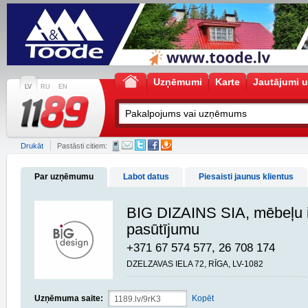
Uzņēmumi
Karte
Jautājumi u
LV
RU
EN
Drukāt
Pastāsti citiem:
Par uzņēmumu
Labot datus
Piesaisti jaunus klientus
BIG DIZAINS SIA, mēbeļu 
pasūtījumu
+371 67 574 577, 26 708 174
DZELZAVAS IELA 72, RĪGA, LV-1082
Uzņēmuma saite:
Kopēt