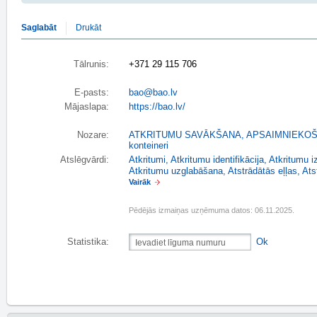
Saglabāt
Drukāt
Tālrunis:
+371 29 115 706
E-pasts:
bao@bao.lv
Mājaslapa:
https://bao.lv/
Nozare:
ATKRITUMU SAVĀKŠANA, APSAIMNIEKO
konteineri
Atslēgvārdi:
Atkritumi
,
Atkritumu identifikācija
,
Atkritumu 
Atkritumu uzglabāšana
,
Atstrādātās eļļas
,
Ats
Vairāk
Pēdējās izmaiņas uzņēmuma datos: 06.11.2025.
Statistika:
Ok