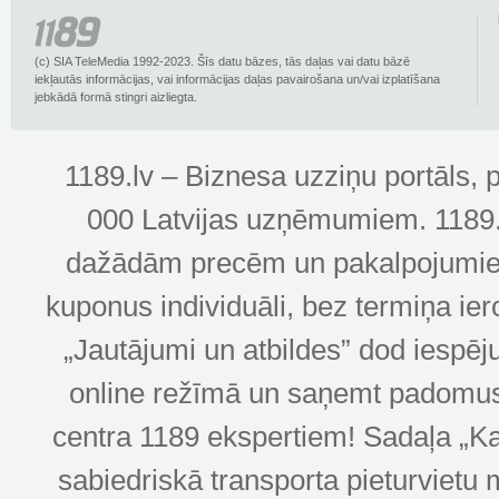
(c) SIA TeleMedia 1992-2023. Šīs datu bāzes, tās daļas vai datu bāzē
iekļautās informācijas, vai informācijas daļas pavairošana un/vai izplatīšana
jebkādā formā stingri aizliegta.
1189.lv – Biznesa uzziņu portāls, 
000 Latvijas uzņēmumiem. 1189.lv
dažādām precēm un pakalpojumiem! 
kuponus individuāli, bez termiņa ie
„Jautājumi un atbildes” dod iespēj
online režīmā un saņemt padomus u
centra 1189 ekspertiem! Sadaļa „Kar
sabiedriskā transporta pieturvietu 