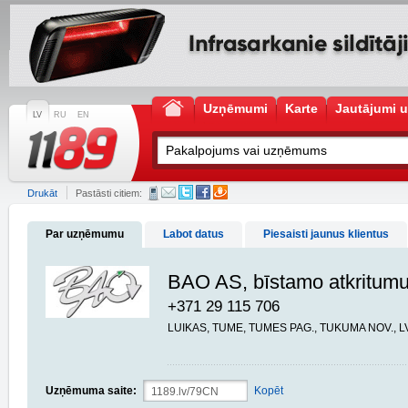
Uzņēmumi
Karte
Jautājumi u
LV
RU
EN
Drukāt
Pastāsti citiem:
Par uzņēmumu
Labot datus
Piesaisti jaunus klientus
BAO AS, bīstamo atkritumu
+371 29 115 706
LUIKAS, TUME, TUMES PAG., TUKUMA NOV., L
Uzņēmuma saite:
Kopēt