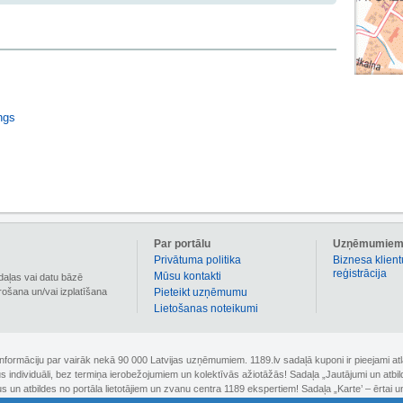
ngs
Par portālu
Uzņēmumie
Privātuma politika
Biznesa klient
reģistrācija
Mūsu kontakti
daļas vai datu bāzē
irošana un/vai izplatīšana
Pieteikt uzņēmumu
Lietošanas noteikumi
 informāciju par vairāk nekā 90 000 Latvijas uzņēmumiem. 1189.lv sadaļā kuponi ir pieejami
nus individuāli, bez termiņa ierobežojumiem un kolektīvās ažiotāžās! Sadaļa „Jautājumi un atbi
un atbildes no portāla lietotājiem un zvanu centra 1189 ekspertiem! Sadaļa „Karte’ – ērtai un