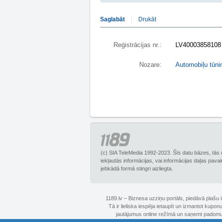
Saglabāt
Drukāt
Reģistrācijas nr.:
LV40003858108
Nozare:
Automobiļu tūni
(c) SIA TeleMedia 1992-2023. Šīs datu bāzes, tās 
iekļautās informācijas, vai informācijas daļas pava
jebkādā formā stingri aizliegta.
1189.lv – Biznesa uzziņu portāls, piedāvā plašu
Tā ir lieliska iespēja ietaupīt un izmantot kupo
jautājumus online režīmā un saņemt padomus 