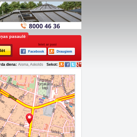
iņas pasaulē
Ieiet ar pasi
lēt
Facebook
Draugiem
rda diena:
Aisma, Askolds
Sekot: