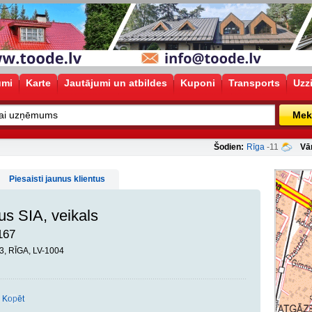
umi
Karte
Jautājumi un atbildes
Kuponi
Transports
Uzz
Mek
Šodien:
Rīga
-11
Vā
Piesaisti jaunus klientus
us SIA, veikals
167
3, RĪGA, LV-1004
Kopēt