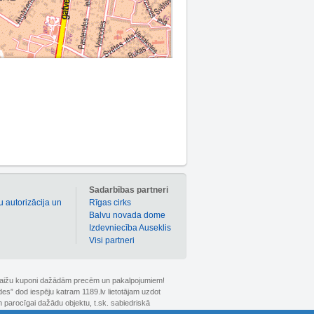
m
Sadarbības partneri
u autorizācija un
Rīgas cirks
Balvu novada dome
Izdevniecība Auseklis
Visi partneri
 atlaižu kuponi dažādām precēm un pakalpojumiem!
ldes” dod iespēju katram 1189.lv lietotājam uzdot
 parocīgai dažādu objektu, t.sk. sabiedriskā