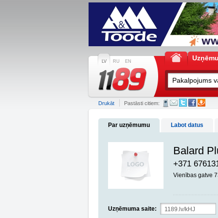
Uzņēm
LV
RU
EN
Drukāt
Pastāsti citiem:
Par uzņēmumu
Labot datus
Balard Pl
+371 67613
Vienības gatve 7
Uzņēmuma saite: