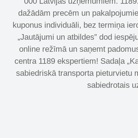
000 Latvijas uzņēmumiem. 1189.lv
dažādām precēm un pakalpojumiem! 
kuponus individuāli, bez termiņa ie
„Jautājumi un atbildes” dod iespēj
online režīmā un saņemt padomus u
centra 1189 ekspertiem! Sadaļa „Kar
sabiedriskā transporta pieturvietu 
sabiedrotais u