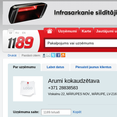
Uzņēmumi
Karte
Jautājumi u
LV
RU
EN
Drukāt
Pastāsti citiem:
Par uzņēmumu
Labot datus
Piesaisti jaunus klientus
Arumi kokaudzētava
+371 28838583
Viskalnu 22, MĀRUPES NOV., MĀRUPE, LV-216
Uzņēmuma saite:
Kopēt