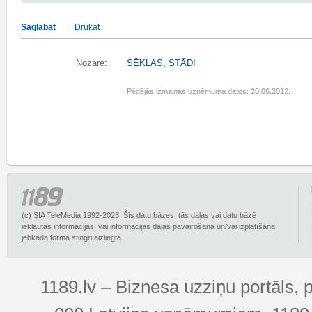
Saglabāt
Drukāt
Nozare:
SĒKLAS, STĀDI
Pēdējās izmaiņas uzņēmuma datos: 20.06.2012.
(c) SIA TeleMedia 1992-2023. Šīs datu bāzes, tās daļas vai datu bāzē
iekļautās informācijas, vai informācijas daļas pavairošana un/vai izplatīšana
jebkādā formā stingri aizliegta.
1189.lv – Biznesa uzziņu portāls, 