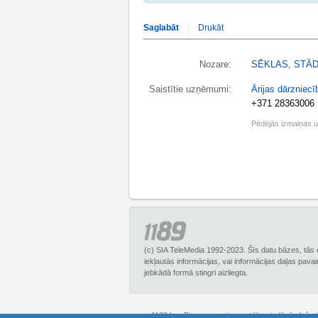
Saglabāt
Drukāt
Nozare:
SĒKLAS, STĀD
Saistītie uzņēmumi:
Ārijas dārzniecī
+371 28363006
Pēdējās izmaiņas 
(c) SIA TeleMedia 1992-2023. Šīs datu bāzes, tās 
iekļautās informācijas, vai informācijas daļas pava
jebkādā formā stingri aizliegta.
1189.lv – Biznesa uzziņu portāls, piedāvā plašu