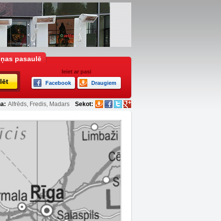
iņas pasaulē
Ieiet ar pasi
lēt
Facebook
Draugiem
a:
Alfrēds, Fredis, Madars
Sekot: