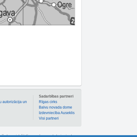
m
Sadarbības partneri
u autorizācija un
Rīgas cirks
Balvu novada dome
Izdevniecība Auseklis
Visi partneri
 atlaižu kuponi dažādām precēm un pakalpojumiem!