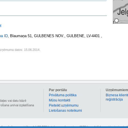
I
ba ID
, Blaumaņa 51, GULBENES NOV., GULBENE, LV-4401 ,
uzņēmuma datos: 15.06.2014.
Par portālu
Uzņēmumie
Privātuma politika
Biznesa klient
reģistrācija
Mūsu kontakti
daļas vai datu bāzē
irošana un/vai izplatīšana
Pieteikt uzņēmumu
Lietošanas noteikumi
 informāciju par vairāk nekā 90 000 Latvijas uzņēmumiem. 1189.lv sadaļā kuponi ir pieejami