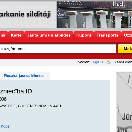
umi
Karte
Jautājumi un atbildes
Kuponi
Transports
Uzz
Mek
Šodien:
Rīga
-11
Vārda dien
Piesaisti jaunus klientus
rzniecība ID
006
ĻAVAS PAG., GULBENES NOV., LV-4401
Kopēt