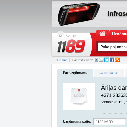
Uzņēm
LV
RU
EN
Drukāt
Pastāsti citiem:
Par uzņēmumu
Labot datus
Ārijas dā
+371 28363
"Zemnieki", BE
Uzņēmuma saite: