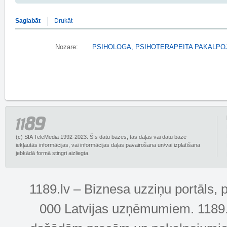
Saglabāt
Drukāt
Nozare:
PSIHOLOGA, PSIHOTERAPEITA PAKALPO
(c) SIA TeleMedia 1992-2023. Šīs datu bāzes, tās daļas vai datu bāzē
iekļautās informācijas, vai informācijas daļas pavairošana un/vai izplatīšana
jebkādā formā stingri aizliegta.
1189.lv – Biznesa uzziņu portāls, 
000 Latvijas uzņēmumiem. 1189.lv