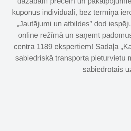
dažādām precēm un pakalpojumiem! 
kuponus individuāli, bez termiņa ie
„Jautājumi un atbildes” dod iespēj
online režīmā un saņemt padomus u
centra 1189 ekspertiem! Sadaļa „Kar
sabiedriskā transporta pieturvietu 
sabiedrotais u