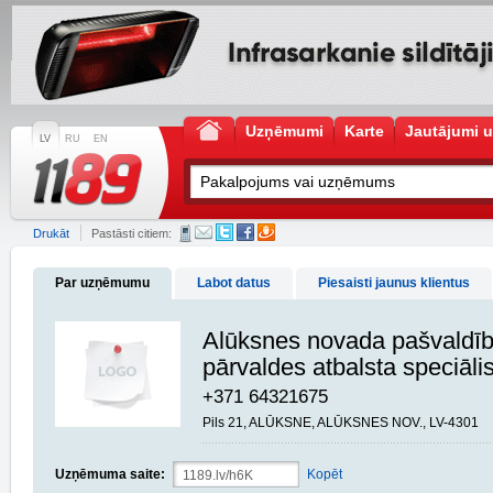
Uzņēmumi
Karte
Jautājumi u
LV
RU
EN
Drukāt
Pastāsti citiem:
Par uzņēmumu
Labot datus
Piesaisti jaunus klientus
Alūksnes novada pašvaldība
pārvaldes atbalsta speciālis
+371 64321675
Pils 21, ALŪKSNE, ALŪKSNES NOV., LV-4301
Uzņēmuma saite:
Kopēt