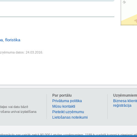
a, floristika
uzņēmuma datos: 24.03.2016.
Par portālu
Uzņēmumie
Privātuma politika
Biznesa klient
reģistrācija
Mūsu kontakti
daļas vai datu bāzē
irošana un/vai izplatīšana
Pieteikt uzņēmumu
Lietošanas noteikumi
 informāciju par vairāk nekā 90 000 Latvijas uzņēmumiem. 1189.lv sadaļā kuponi ir pieejami