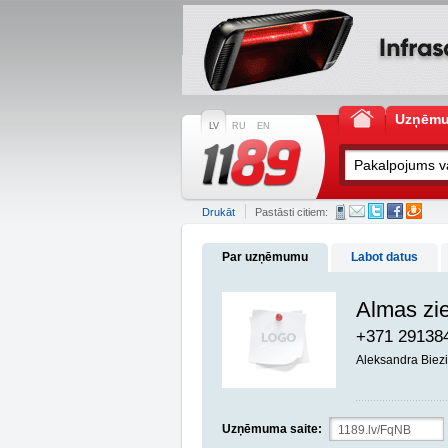
Uzņēm
LV
RU
EN
Drukāt
Pastāsti citiem:
Par uzņēmumu
Labot datus
Almas zie
+371 29138
Aleksandra Biezi
Uzņēmuma saite: