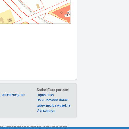
m
Sadarbības partneri
u autorizācija un
Rīgas cirks
Balvu novada dome
Izdevniecība Auseklis
Visi partneri
 atlaižu kuponi dažādām precēm un pakalpojumiem!