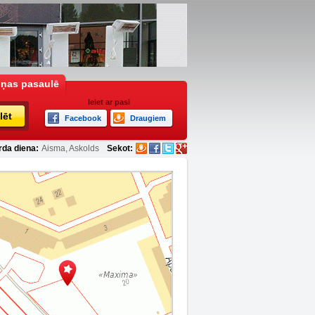
iņas pasaulē
Ieiet ar pasi
lēt
Facebook
Draugiem
rda diena:
Aisma, Askolds
Sekot: