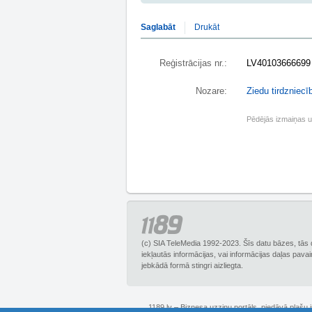
Saglabāt
Drukāt
Reģistrācijas nr.:
LV40103666699
Nozare:
Ziedu tirdzniecīb
Pēdējās izmaiņas 
(c) SIA TeleMedia 1992-2023. Šīs datu bāzes, tās 
iekļautās informācijas, vai informācijas daļas pava
jebkādā formā stingri aizliegta.
1189.lv – Biznesa uzziņu portāls, piedāvā plašu