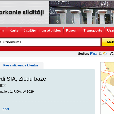
umi
Karte
Jautājumi un atbildes
Kuponi
Transports
Uzz
Mek
Šodien:
Rīga
-11
Vā
Piesaisti jaunus klientus
di SIA, Ziedu bāze
402
ņa iela 1, RĪGA, LV-1029
Kopēt