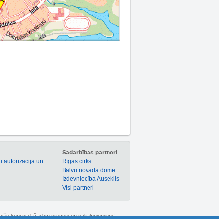
m
Sadarbības partneri
u autorizācija un
Rīgas cirks
Balvu novada dome
Izdevniecība Auseklis
Visi partneri
 atlaižu kuponi dažādām precēm un pakalpojumiem!