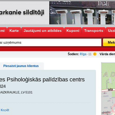
umi
Karte
Jautājumi un atbildes
Kuponi
Transports
Uzz
Mek
Šodien:
Rīga
-11
Vārda dien
Piesaisti jaunus klientus
es Psiholoģiskās palīdzības centrs
024
5, AIZKRAUKLE, LV-5101
Kopēt