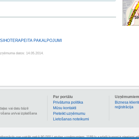
PSIHOTERAPEITA PAKALPOJUMI
uzņēmuma datos: 14.05.2014.
Par portālu
Uzņēmumie
Privātuma politika
Biznesa klient
reģistrācija
Mūsu kontakti
daļas vai datu bāzē
irošana un/vai izplatīšana
Pieteikt uzņēmumu
Lietošanas noteikumi
 informāciju par vairāk nekā 90 000 Latvijas uzņēmumiem. 1189.lv sadaļā kuponi ir pieejami