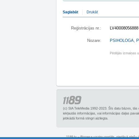
Saglabāt
Drukāt
Reģistrācijas nr.:
LV40008056888
Nozare:
PSIHOLOGA, 
Pēdējās izmaiņas 
(c) SIA TeleMedia 1992-2023. Šīs datu bāzes, tās 
iekļautās informācijas, vai informācijas daļas pava
jebkādā formā stingri aizliegta.
1189.lv – Biznesa uzziņu portāls, piedāvā plašu