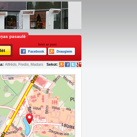
iņas pasaulē
Ieiet ar pasi
lēt
Facebook
Draugiem
a:
Alfrēds, Fredis, Madars
Sekot: