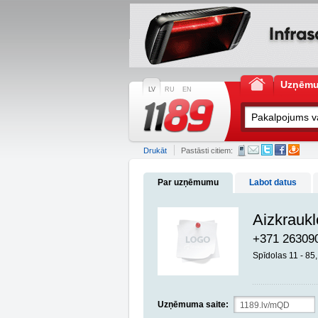
Uzņēm
LV
RU
EN
Drukāt
Pastāsti citiem:
Par uzņēmumu
Labot datus
Aizkraukl
+371 26309
Spīdolas 11 - 8
Uzņēmuma saite: