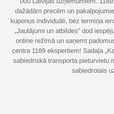
000 Latvijas uzņēmumiem. 1189.lv
dažādām precēm un pakalpojumiem! 
kuponus individuāli, bez termiņa ie
„Jautājumi un atbildes” dod iespēj
online režīmā un saņemt padomus u
centra 1189 ekspertiem! Sadaļa „Kar
sabiedriskā transporta pieturvietu 
sabiedrotais u