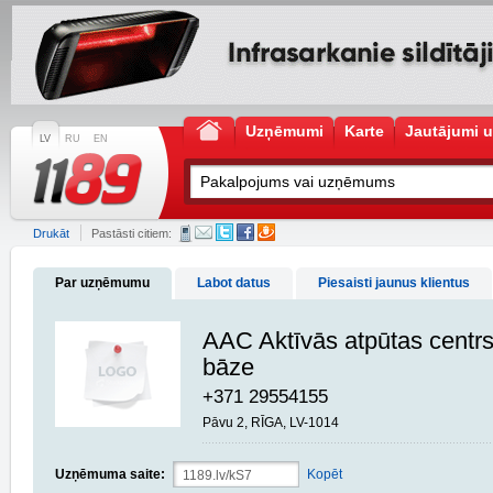
Uzņēmumi
Karte
Jautājumi u
LV
RU
EN
Drukāt
Pastāsti citiem:
Par uzņēmumu
Labot datus
Piesaisti jaunus klientus
AAC Aktīvās atpūtas centrs
bāze
+371 29554155
Pāvu 2, RĪGA, LV-1014
Uzņēmuma saite:
Kopēt