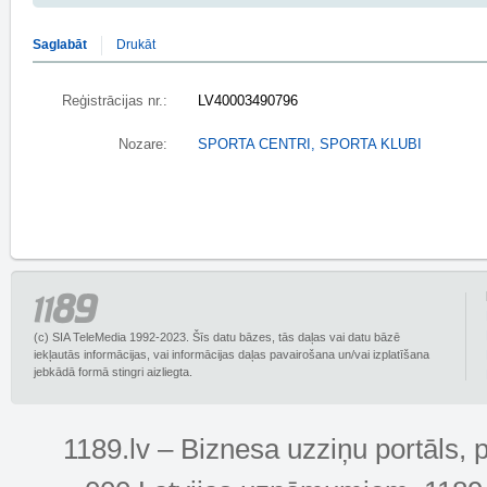
Saglabāt
Drukāt
Reģistrācijas nr.:
LV40003490796
Nozare:
SPORTA CENTRI, SPORTA KLUBI
(c) SIA TeleMedia 1992-2023. Šīs datu bāzes, tās daļas vai datu bāzē
iekļautās informācijas, vai informācijas daļas pavairošana un/vai izplatīšana
jebkādā formā stingri aizliegta.
1189.lv – Biznesa uzziņu portāls, 