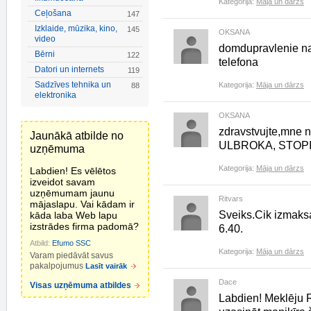
Kategorija:
Māja un dārzs
Ceļošana
147
Izklaide, mūzika, kino,
145
OKSANA
video
domdupravlenie na a
Bērni
122
telefona
Datori un internets
119
Sadzīves tehnika un
Kategorija:
Māja un dārzs
88
elektronika
OKSANA
zdravstvujte,mne n
Jaunākā atbilde no
ULBROKA, STOP
uzņēmuma
Kategorija:
Māja un dārzs
Labdien! Es vēlētos
izveidot savam
uzņēmumam jaunu
Ritvars
mājaslapu. Vai kādam ir
Sveiks.Cik izmaks
kāda laba Web lapu
izstrādes firma padomā?
6.40.
Atbild:
Efumo SSC
Kategorija:
Māja un dārzs
Varam piedāvāt savus
pakalpojumus
Lasīt vairāk
Dace
Visas uzņēmuma atbildes
Labdien! Meklēju 