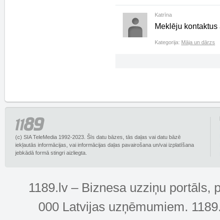
Katrīna
Meklēju kontaktus
Kategorija:
Māja un dārzs
(c) SIA TeleMedia 1992-2023. Šīs datu bāzes, tās daļas vai datu bāzē
iekļautās informācijas, vai informācijas daļas pavairošana un/vai izplatīšana
jebkādā formā stingri aizliegta.
1189.lv – Biznesa uzziņu portāls, 
000 Latvijas uzņēmumiem. 1189.lv