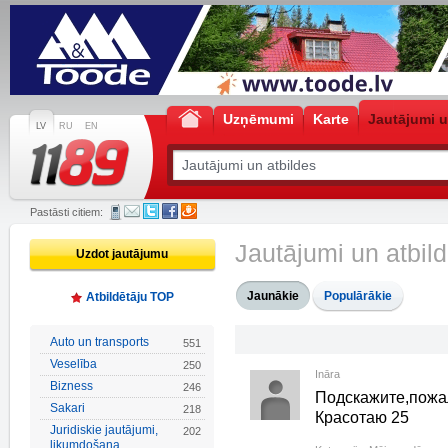
Uzņēmumi
Karte
Jautājumi u
LV
RU
EN
Pastāsti citiem:
Jautājumi un atbil
Uzdot jautājumu
Jaunākie
Populārākie
Atbildētāju TOP
Auto un transports
551
Veselība
250
Ināra
Bizness
246
Подскажите,пожа
Sakari
218
Красотаю 25
Juridiskie jautājumi,
202
likumdošana