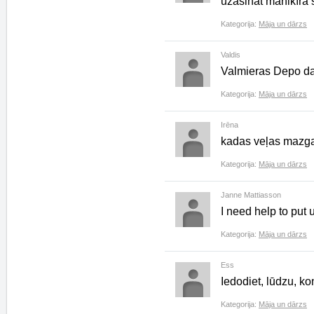
uzasināt manikīra š
Kategorija:
Māja un dārzs
Valdis
Valmieras Depo dar
Kategorija:
Māja un dārzs
Irēna
kadas veļas mazg
Kategorija:
Māja un dārzs
Janne Mattiasson
I need help to put 
Kategorija:
Māja un dārzs
Ess
Iedodiet, lūdzu, k
Kategorija:
Māja un dārzs