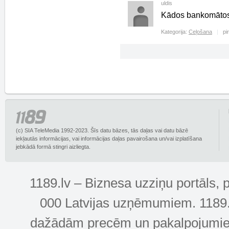
uldis
Kādos bankomātos 
Kategorija:
Ceļošana
pi
(c) SIA TeleMedia 1992-2023. Šīs datu bāzes, tās daļas vai datu bāzē
iekļautās informācijas, vai informācijas daļas pavairošana un/vai izplatīšana
jebkādā formā stingri aizliegta.
1189.lv – Biznesa uzziņu portāls, 
000 Latvijas uzņēmumiem. 1189.lv
dažādām precēm un pakalpojumiem! 