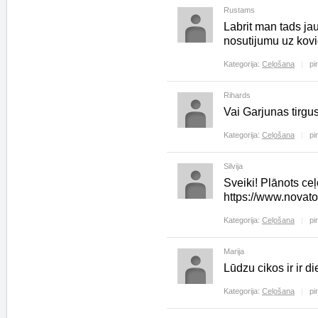
Rustams
Labrit man tads jau
nosutijumu uz kovi
Kategorija:
Ceļošana
pi
Rihards
Vai Garjunas tirgus
Kategorija:
Ceļošana
pi
Silvija
Sveiki! Plānots ceļo
https://www.novatou
Kategorija:
Ceļošana
pi
Marija
Lūdzu cikos ir ir 
Kategorija:
Ceļošana
pi