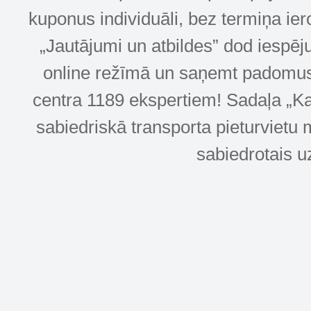
kuponus individuāli, bez termiņa ie
„Jautājumi un atbildes” dod iespēj
online režīmā un saņemt padomus u
centra 1189 ekspertiem! Sadaļa „Kar
sabiedriskā transporta pieturvietu 
sabiedrotais u